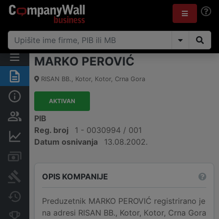
MARKO PEROVIĆ
Sažetak
RISAN BB.
,
Kotor, Кotor
,
Crna Gora
Osnovni podaci
AKTIVAN
Osobe i vlasništvo
PIB
Reg. broj
1 - 0030994 / 001
Finansijski podaci
Datum osnivanja
13.08.2002.
Računi i blokade
OPIS KOMPANIJE
Arhiva sudskih objava
Promjene
Preduzetnik MARKO PEROVIĆ registrirano je
na adresi RISAN BB., Kotor, Кotor, Crna Gora
Konkurentne kompanije