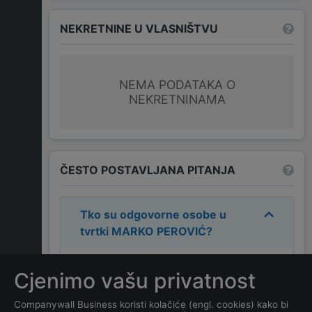
NEKRETNINE U VLASNIŠTVU
NEMA PODATAKA O
NEKRETNINAMA
ČESTO POSTAVLJANA PITANJA
Tko su odgovorne osobe u
tvrtki
MARKO PEROVIĆ
?
Odgovorne osobe u tvrtki su:
Cjenimo vašu privatnost
MARKO PEROVIĆ
.
Companywall Business koristi kolačiće (engl. cookies) kako bi