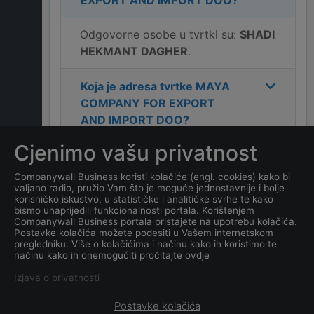
EXPORT AND IMPORT DOO
?
Odgovorne osobe u tvrtki su:
SHADI
HEKMANT DAGHER
.
Koja je adresa tvrtke
MAYA
COMPANY FOR EXPORT
AND IMPORT DOO
?
Cjenimo vašu privatnost
Koji je kontakt tvrtke
MAYA
COMPANY FOR EXPORT
Companywall Business koristi kolačiće (engl. cookies) kako bi
valjano radio, pružio Vam što je moguće jednostavnije i bolje
AND IMPORT DOO
?
korisničko iskustvo, u statističke i analitičke svrhe te kako
bismo unaprijedili funkcionalnosti portala. Korištenjem
Companywall Business portala pristajete na upotrebu kolačića.
Koji je datum osnivanja
Postavke kolačića možete podesiti u Vašem internetskom
tvrtke
MAYA COMPANY FOR
pregledniku. Više o kolačićima i načinu kako ih koristimo te
načinu kako ih onemogućiti pročitajte ovdje
EXPORT AND IMPORT DOO
?
Izjava o privatnosti
Postavke kolačića