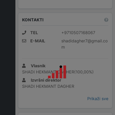
KONTAKTI
TEL
+9710507168067
E-MAIL
shadidagher7@gmail.co
m
Vlasnik
SHADI HEKMANT DAGHER(100,00%)
Izvršni direktor
SHADI HEKMANT DAGHER
Prikaži sve