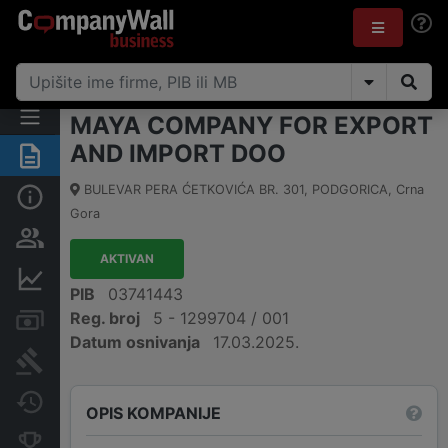
MAYA COMPANY FOR EXPORT
AND IMPORT DOO
Sažetak
BULEVAR PERA ĆETKOVIĆA BR. 301
,
PODGORICA
,
Crna
Osnovni podaci
Gora
Osobe i vlasništvo
AKTIVAN
Finansijski podaci
PIB
03741443
Reg. broj
5 - 1299704 / 001
Računi i blokade
Datum osnivanja
17.03.2025.
Arhiva sudskih objava
Promjene
OPIS KOMPANIJE
Konkurentne kompanije