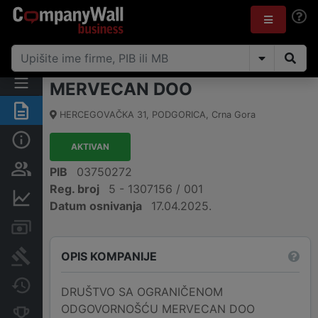
MERVECAN DOO
Sažetak
HERCEGOVAČKA 31
,
PODGORICA
,
Crna Gora
Osnovni podaci
AKTIVAN
Osobe i vlasništvo
PIB
03750272
Reg. broj
5 - 1307156 / 001
Finansijski podaci
Datum osnivanja
17.04.2025.
Računi i blokade
OPIS KOMPANIJE
Arhiva sudskih objava
Promjene
DRUŠTVO SA OGRANIČENOM
ODGOVORNOŠĆU MERVECAN DOO
Konkurentne kompanije