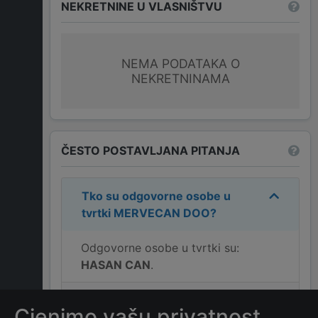
NEKRETNINE U VLASNIŠTVU
NEMA PODATAKA O
NEKRETNINAMA
ČESTO POSTAVLJANA PITANJA
Tko su odgovorne osobe u
tvrtki
MERVECAN DOO
?
Odgovorne osobe u tvrtki su:
HASAN CAN
.
Koja je adresa tvrtke
Cjenimo vašu privatnost
MERVECAN DOO
?