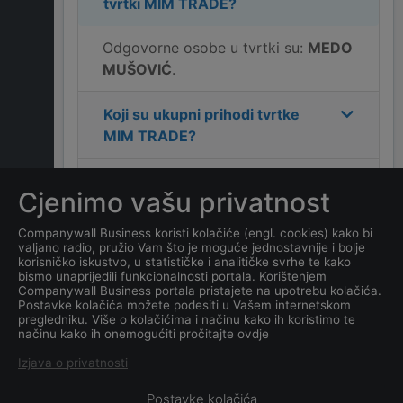
tvrtki
MIM TRADE
?
Odgovorne osobe u tvrtki su:
MEDO
MUŠOVIĆ
.
Koji su ukupni prihodi tvrtke
MIM TRADE
?
Koja je adresa tvrtke
MIM
Cjenimo vašu privatnost
TRADE
?
Companywall Business koristi kolačiće (engl. cookies) kako bi
valjano radio, pružio Vam što je moguće jednostavnije i bolje
Koliko ima zaposlenih
korisničko iskustvo, u statističke i analitičke svrhe te kako
kompanija
MIM TRADE
?
bismo unaprijedili funkcionalnosti portala. Korištenjem
Companywall Business portala pristajete na upotrebu kolačića.
Postavke kolačića možete podesiti u Vašem internetskom
Koji je datum osnivanja
pregledniku. Više o kolačićima i načinu kako ih koristimo te
načinu kako ih onemogućiti pročitajte ovdje
tvrtke
MIM TRADE
?
Izjava o privatnosti
Postavke kolačića