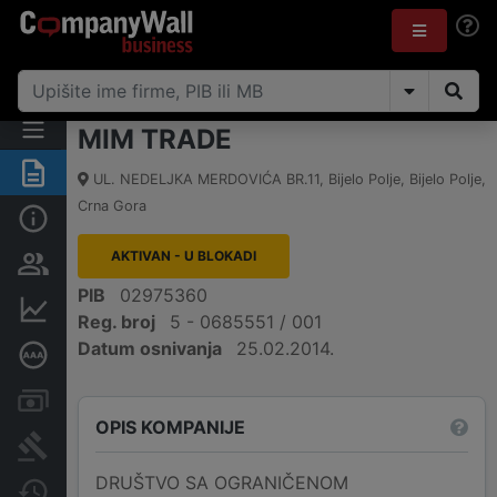
MIM TRADE
Sažetak
UL. NEDELJKA MERDOVIĆA BR.11
,
Bijelo Polje, Bijelo Polje
,
Crna Gora
Osnovni podaci
AKTIVAN - U BLOKADI
Osobe i vlasništvo
PIB
02975360
Finansijski podaci
Reg. broj
5 - 0685551 / 001
Datum osnivanja
25.02.2014.
Dubinska bonitetna ocjena
Računi i blokade
OPIS KOMPANIJE
Arhiva sudskih objava
DRUŠTVO SA OGRANIČENOM
Promjene