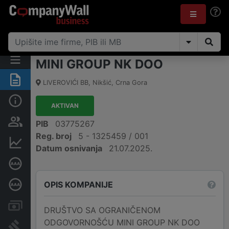
MINI GROUP NK DOO
Sažetak
LIVEROVIĆI BB
,
Nikšić
,
Crna Gora
Osnovni podaci
AKTIVAN
Osobe i vlasništvo
PIB
03775267
Reg. broj
5 - 1325459 / 001
Finansijski podaci
Datum osnivanja
21.07.2025.
Sertifikat bonitetne izvrsnosti
OPIS KOMPANIJE
Dubinska bonitetna ocjena
Računi i blokade
DRUŠTVO SA OGRANIČENOM
ODGOVORNOŠĆU MINI GROUP NK DOO
Arhiva sudskih objava