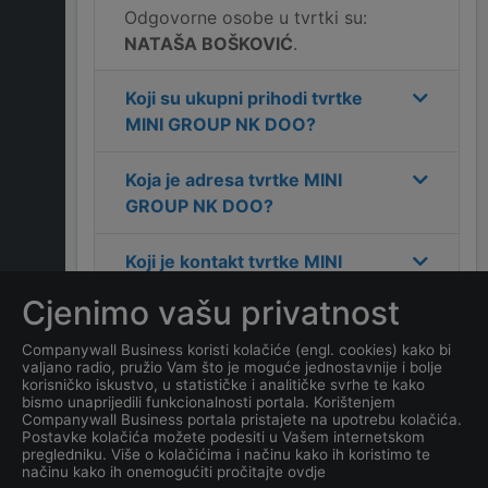
Odgovorne osobe u tvrtki su:
NATAŠA BOŠKOVIĆ
.
Koji su ukupni prihodi tvrtke
MINI GROUP NK DOO
?
Koja je adresa tvrtke
MINI
GROUP NK DOO
?
Koji je kontakt tvrtke
MINI
GROUP NK DOO
?
Cjenimo vašu privatnost
Koliko ima zaposlenih
Companywall Business koristi kolačiće (engl. cookies) kako bi
valjano radio, pružio Vam što je moguće jednostavnije i bolje
kompanija
MINI GROUP NK
korisničko iskustvo, u statističke i analitičke svrhe te kako
DOO
?
bismo unaprijedili funkcionalnosti portala. Korištenjem
Companywall Business portala pristajete na upotrebu kolačića.
Postavke kolačića možete podesiti u Vašem internetskom
Koji je datum osnivanja
pregledniku. Više o kolačićima i načinu kako ih koristimo te
načinu kako ih onemogućiti pročitajte ovdje
tvrtke
MINI GROUP NK DOO
?