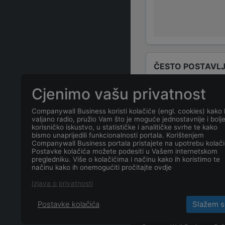
ČESTO POSTAVLJ
Cjenimo vašu privatnost
Tko su odgovo
Companywall Business koristi kolačiće (engl. cookies) kako 
valjano radio, pružio Vam što je moguće jednostavnije i bolj
Odgovorne osob
korisničko iskustvo, u statističke i analitičke svrhe te kako
bismo unaprijedili funkcionalnosti portala. Korištenjem
Companywall Business portala pristajete na upotrebu kolači
Koja je adresa
Postavke kolačića možete podesiti u Vašem internetskom
pregledniku. Više o kolačićima i načinu kako ih koristimo te
načinu kako ih onemogućiti pročitajte ovdje
Koji je datum 
Izjava o privatnosti
Postavke kolačića
Slažem s