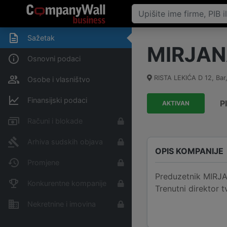
Sažetak
MIRJAN
Osnovni podaci
RISTA LEKIĆA D 12
,
Bar
Osobe i vlasništvo
Finansijski podaci
P
AKTIVAN
Računi i blokade
Arhiva sudskih objava
OPIS KOMPANIJE
Promjene
Preduzetnik MIRJAN
Konkurentne kompanije
Trenutni direktor
Nekretnine i imovina