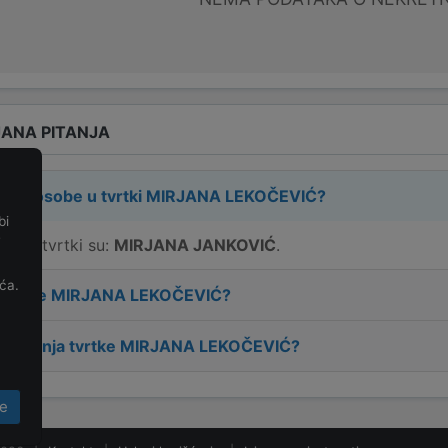
ANA PITANJA
rne osobe u tvrtki
MIRJANA LEKOČEVIĆ
?
bi
e
e u tvrtki su:
MIRJANA JANKOVIĆ
.
ća.
 tvrtke
MIRJANA LEKOČEVIĆ
?
osnivanja tvrtke
MIRJANA LEKOČEVIĆ
?
e