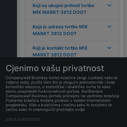
Koji su ukupni prihodi tvrtke
MIX MARKT 3812 DOO
?
Koja je adresa tvrtke
MIX
MARKT 3812 DOO
?
Koji je kontakt tvrtke
MIX
MARKT 3812 DOO
?
Cjenimo vašu privatnost
Koliko ima zaposlenih
kompanija
MIX MARKT 3812
Companywall Business koristi kolačiće (engl. cookies) kako bi
valjano radio, pružio Vam što je moguće jednostavnije i bolje
DOO
?
korisničko iskustvo, u statističke i analitičke svrhe te kako
bismo unaprijedili funkcionalnosti portala. Korištenjem
Companywall Business portala pristajete na upotrebu kolačića.
Koji je datum osnivanja
Postavke kolačića možete podesiti u Vašem internetskom
tvrtke
MIX MARKT 3812
pregledniku. Više o kolačićima i načinu kako ih koristimo te
načinu kako ih onemogućiti pročitajte ovdje
DOO
?
Izjava o privatnosti