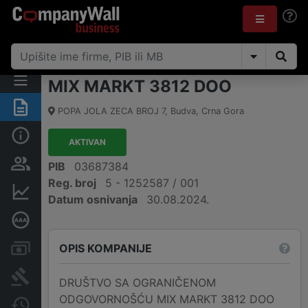
MIX MARKT 3812 DOO
Sažetak
POPA JOLA ZECA BROJ 7
,
Budva
,
Crna Gora
Osnovni podaci
AKTIVAN
Osobe i vlasništvo
PIB
03687384
Reg. broj
5 - 1252587 / 001
Finansijski podaci
Datum osnivanja
30.08.2024.
Dubinska bonitetna ocjena
OPIS KOMPANIJE
Računi i blokade
Arhiva sudskih objava
DRUŠTVO SA OGRANIČENOM
ODGOVORNOŠĆU MIX MARKT 3812 DOO
Promjene