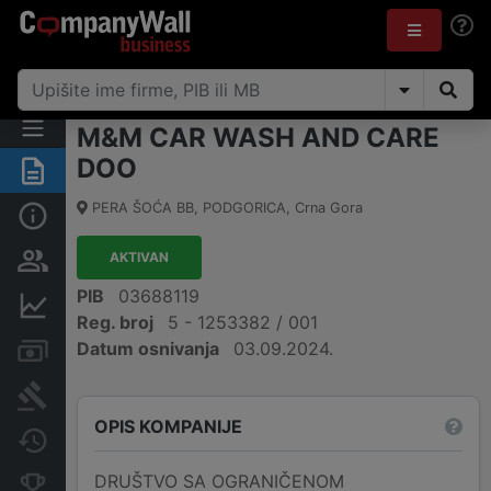
M&M CAR WASH AND CARE
DOO
Sažetak
PERA ŠOĆA BB
,
PODGORICA
,
Crna Gora
Osnovni podaci
AKTIVAN
Osobe i vlasništvo
PIB
03688119
Finansijski podaci
Reg. broj
5 - 1253382 / 001
Datum osnivanja
03.09.2024.
Računi i blokade
Arhiva sudskih objava
OPIS KOMPANIJE
Promjene
DRUŠTVO SA OGRANIČENOM
Konkurentne kompanije