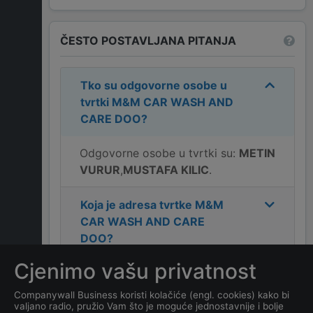
ČESTO POSTAVLJANA PITANJA
Tko su odgovorne osobe u
tvrtki
M&M CAR WASH AND
CARE DOO
?
Odgovorne osobe u tvrtki su:
METIN
VURUR
,
MUSTAFA KILIC
.
Koja je adresa tvrtke
M&M
CAR WASH AND CARE
DOO
?
Cjenimo vašu privatnost
Koji je kontakt tvrtke
M&M
CAR WASH AND CARE
Companywall Business koristi kolačiće (engl. cookies) kako bi
valjano radio, pružio Vam što je moguće jednostavnije i bolje
DOO
?