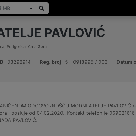
ATELJE PAVLOVIĆ
ca, Podgorica
,
Crna Gora
IB
03298914
Reg. broj
5 - 0918995 / 003
Datum o
NIČENOM ODGOVORNOŠĆU MODNI ATELJE PAVLOVIĆ registr
ra i posluje od 04.02.2020.. Kontakt telefon je 06902161
e NADA PAVLOVIĆ.