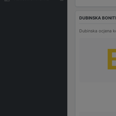
DUBINSKA BONIT
Dubinska ocjena k