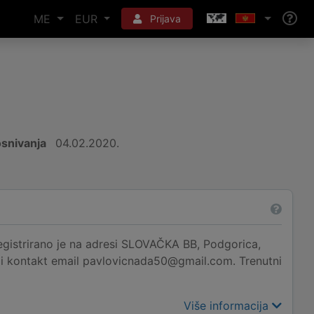
ME
EUR
Prijava
snivanja
04.02.2020.
irano je na adresi SLOVAČKA BB, Podgorica,
6 i kontakt email pavlovicnada50@gmail.com. Trenutni
Više informacija