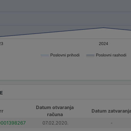
23
2024
Poslovni prihodi
Poslovni rashodi
DE
Datum otvaranja
rr
Datum zatvaranj
računa
001398267
07.02.2020.
-