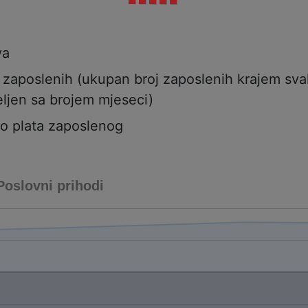
va
j zaposlenih (ukupan broj zaposlenih krajem sv
ljen sa brojem mjeseci)
to plata zaposlenog
Poslovni prihodi