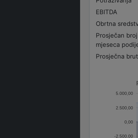
Potraživanja
EBITDA
Obrtna sredst
Prosječan bro
mjeseca podije
Prosječna bru
5.000,00
2.500,00
0,00
-2.500,00