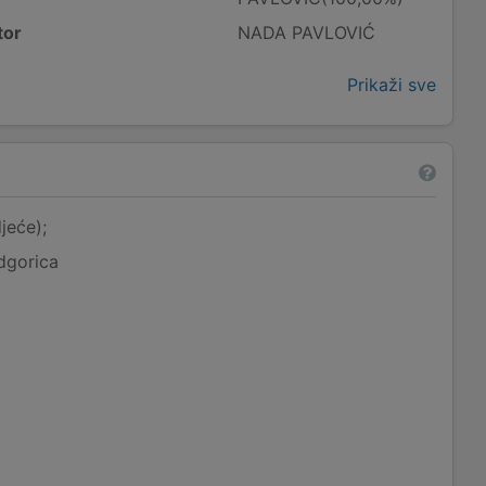
tor
NADA PAVLOVIĆ
Prikaži sve
jeće);
dgorica