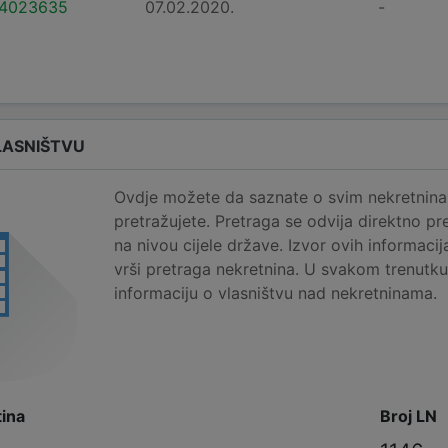
4023635
07.02.2020.
-
LASNIŠTVU
Ovdje možete da saznate o svim nekretninam
pretražujete. Pretraga se odvija direktno pr
na nivou cijele države. Izvor ovih informaci
vrši pretraga nekretnina. U svakom trenutk
informaciju o vlasništvu nad nekretninama.
tina
Broj LN