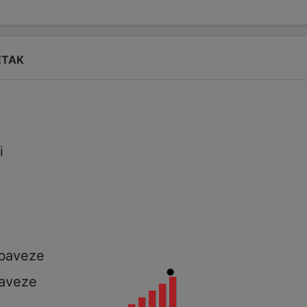
ETAK
i
i
a
obaveze
aveze