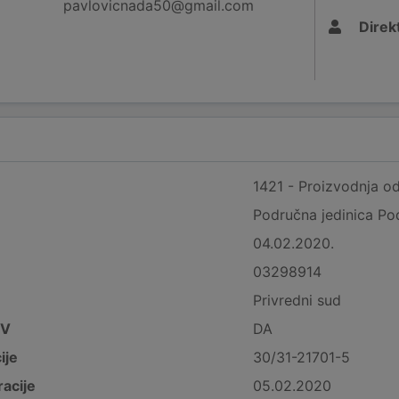
pavlovicnada50@gmail.com
Direk
1421 - Proizvodnja od
Područna jedinica Po
04.02.2020.
03298914
Privredni sud
DV
DA
ije
30/31-21701-5
acije
05.02.2020