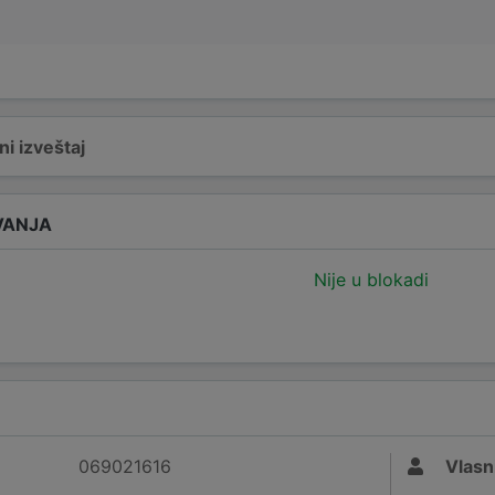
i izveštaj
VANJA
Nije u blokadi
069021616
Vlasn