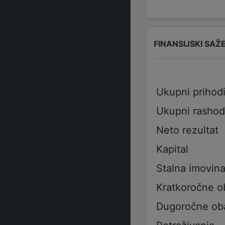
FINANSIJSKI SAŽ
Ukupni prihod
Ukupni rashod
Neto rezultat
Kapital
Stalna imovin
Kratkoročne 
Dugoročne ob