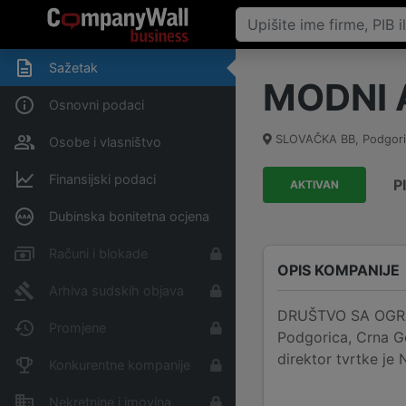
Sažetak
MODNI 
Osnovni podaci
SLOVAČKA BB
,
Podgori
Osobe i vlasništvo
Finansijski podaci
P
AKTIVAN
Dubinska bonitetna ocjena
Računi i blokade
OPIS KOMPANIJE
Arhiva sudskih objava
DRUŠTVO SA OGRA
Promjene
Podgorica, Crna Go
direktor tvrtke j
Konkurentne kompanije
Nekretnine i imovina