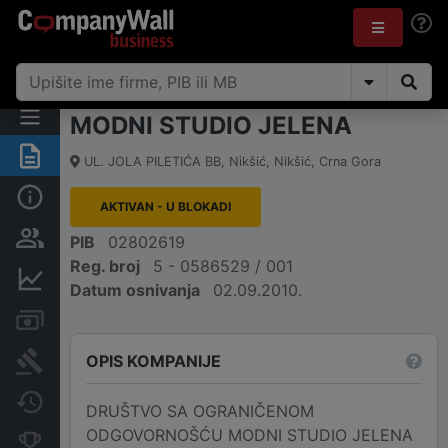
MODNI STUDIO JELENA
Sažetak
UL. JOLA PILETIĆA BB
,
Nikšić, Nikšić
,
Crna Gora
Osnovni podaci
AKTIVAN - U BLOKADI
Osobe i vlasništvo
PIB
02802619
Reg. broj
5 - 0586529 / 001
Finansijski podaci
Datum osnivanja
02.09.2010.
Računi i blokade
OPIS KOMPANIJE
Arhiva sudskih objava
Promjene
DRUŠTVO SA OGRANIČENOM
ODGOVORNOŠĆU MODNI STUDIO JELENA
Konkurentne kompanije