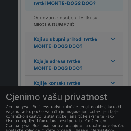
tvrtki
MONTE-DOGS DOO
?
Odgovorne osobe u tvrtki su:
NIKOLA DUMEZIĆ
.
Koji su ukupni prihodi tvrtke
MONTE-DOGS DOO
?
Koja je adresa tvrtke
MONTE-DOGS DOO
?
Koji je kontakt tvrtke
MONTE-DOGS DOO
?
Cjenimo vašu privatnost
Koliko ima zaposlenih
Companywall Business koristi kolačiće (engl. cookies) kako bi
valjano radio, pružio Vam što je moguće jednostavnije i bolje
kompanija
MONTE-DOGS
korisničko iskustvo, u statističke i analitičke svrhe te kako
DOO
?
bismo unaprijedili funkcionalnosti portala. Korištenjem
Companywall Business portala pristajete na upotrebu kolačića.
Postavke kolačića možete podesiti u Vašem internetskom