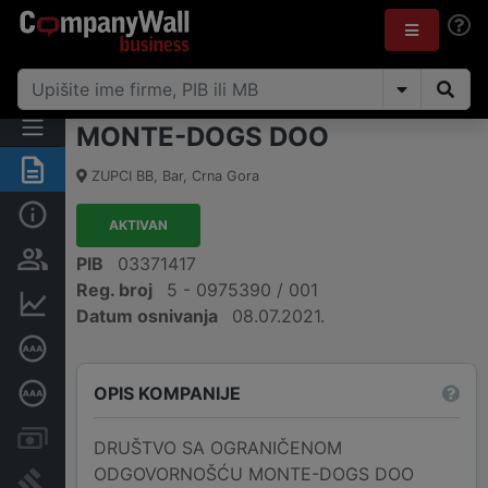
MONTE-DOGS DOO
Sažetak
ZUPCI BB
,
Bar
,
Crna Gora
Osnovni podaci
AKTIVAN
Osobe i vlasništvo
PIB
03371417
Reg. broj
5 - 0975390 / 001
Finansijski podaci
Datum osnivanja
08.07.2021.
Sertifikat bonitetne izvrsnosti
OPIS KOMPANIJE
Dubinska bonitetna ocjena
Računi i blokade
DRUŠTVO SA OGRANIČENOM
ODGOVORNOŠĆU MONTE-DOGS DOO
Arhiva sudskih objava