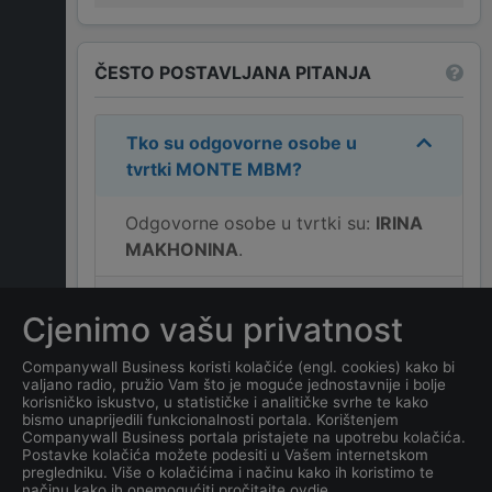
ČESTO POSTAVLJANA PITANJA
Tko su odgovorne osobe u
tvrtki
MONTE MBM
?
Odgovorne osobe u tvrtki su:
IRINA
MAKHONINA
.
Koja je adresa tvrtke
MONTE
Cjenimo vašu privatnost
MBM
?
Companywall Business koristi kolačiće (engl. cookies) kako bi
valjano radio, pružio Vam što je moguće jednostavnije i bolje
Koliko ima zaposlenih
korisničko iskustvo, u statističke i analitičke svrhe te kako
kompanija
MONTE MBM
?
bismo unaprijedili funkcionalnosti portala. Korištenjem
Companywall Business portala pristajete na upotrebu kolačića.
Postavke kolačića možete podesiti u Vašem internetskom
Koji je datum osnivanja
pregledniku. Više o kolačićima i načinu kako ih koristimo te
načinu kako ih onemogućiti pročitajte ovdje