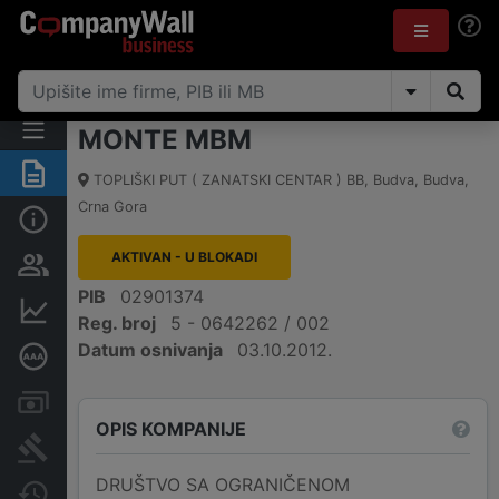
MONTE MBM
Sažetak
TOPLIŠKI PUT ( ZANATSKI CENTAR ) BB
,
Budva, Budva
,
Crna Gora
Osnovni podaci
AKTIVAN - U BLOKADI
Osobe i vlasništvo
PIB
02901374
Finansijski podaci
Reg. broj
5 - 0642262 / 002
Datum osnivanja
03.10.2012.
Dubinska bonitetna ocjena
Računi i blokade
OPIS KOMPANIJE
Arhiva sudskih objava
DRUŠTVO SA OGRANIČENOM
Promjene