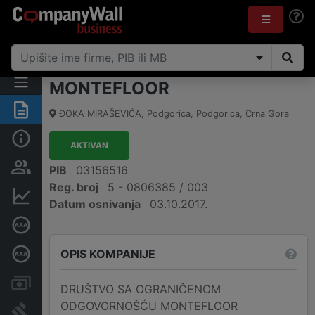
MONTEFLOOR
Sažetak
ĐOKA MIRAŠEVIĆA
,
Podgorica, Podgorica
,
Crna Gora
Osnovni podaci
AKTIVAN
Osobe i vlasništvo
PIB
03156516
Reg. broj
5 - 0806385 / 003
Finansijski podaci
Datum osnivanja
03.10.2017.
Sertifikat bonitetne izvrsnosti
OPIS KOMPANIJE
Dubinska bonitetna ocjena
Računi i blokade
DRUŠTVO SA OGRANIČENOM
ODGOVORNOŠĆU MONTEFLOOR
Arhiva sudskih objava