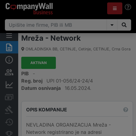
Mreža - Network
Sažetak
OMLADINSKA BB, CETINJE, Cetinje
,
CETINJE
,
Crna Gora
Osnovni podaci
AKTIVAN
Osobe i vlasništvo
PIB
-
Reg. broj
UPI 01-056/24-24/4
Finansijski podaci
Datum osnivanja
16.05.2024.
Računi i blokade
OPIS KOMPANIJE
Arhiva sudskih objava
Promjene
NEVLADINA ORGANIZACIJA Mreža -
Network registrirano je na adresi
Konkurentne kompanije