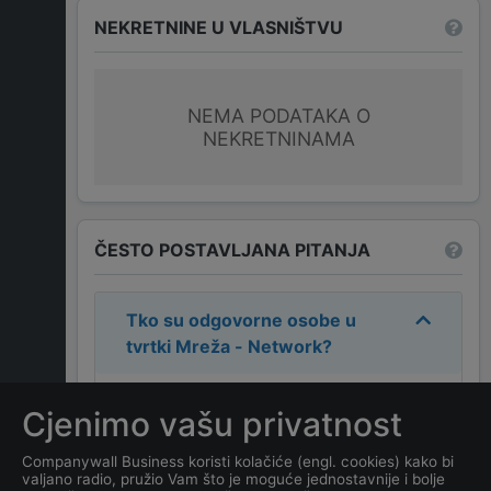
NEKRETNINE U VLASNIŠTVU
NEMA PODATAKA O
NEKRETNINAMA
ČESTO POSTAVLJANA PITANJA
Tko su odgovorne osobe u
tvrtki
Mreža - Network
?
Odgovorne osobe u tvrtki su:
Cjenimo vašu privatnost
ALEKSA VUKMIROVIĆ
.
Companywall Business koristi kolačiće (engl. cookies) kako bi
valjano radio, pružio Vam što je moguće jednostavnije i bolje
Koja je adresa tvrtke
Mreža -