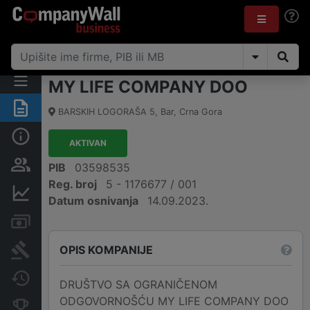
MY LIFE COMPANY DOO
Sažetak
BARSKIH LOGORAŠA 5
,
Bar
,
Crna Gora
Osnovni podaci
AKTIVAN
Osobe i vlasništvo
PIB
03598535
Reg. broj
5 - 1176677 / 001
Finansijski podaci
Datum osnivanja
14.09.2023.
Računi i blokade
OPIS KOMPANIJE
Arhiva sudskih objava
Promjene
DRUŠTVO SA OGRANIČENOM
ODGOVORNOŠĆU MY LIFE COMPANY DOO
Konkurentne kompanije