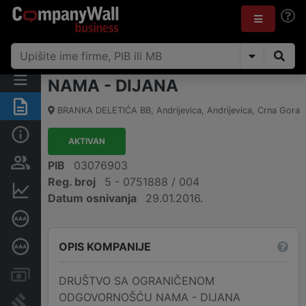
NAMA - DIJANA
Sažetak
BRANKA DELETIĆA BB
,
Andrijevica, Andrijevica
,
Crna Gora
Osnovni podaci
AKTIVAN
Osobe i vlasništvo
PIB
03076903
Reg. broj
5 - 0751888 / 004
Finansijski podaci
Datum osnivanja
29.01.2016.
Sertifikat bonitetne izvrsnosti
OPIS KOMPANIJE
Dubinska bonitetna ocjena
Računi i blokade
DRUŠTVO SA OGRANIČENOM
ODGOVORNOŠĆU NAMA - DIJANA
Arhiva sudskih objava