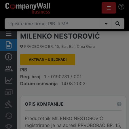
MILENKO NESTOROVIĆ
Sažetak
PRVOBORAC BR. 15
,
Bar, Bar
,
Crna Gora
Osnovni podaci
AKTIVAN - U BLOKADI
Osobe i vlasništvo
PIB
Reg. broj
1 - 0190781 / 001
Finansijski podaci
Datum osnivanja
14.08.2002.
Računi i blokade
OPIS KOMPANIJE
Arhiva sudskih objava
Promjene
Preduzetnik MILENKO NESTOROVIĆ
registrirano je na adresi PRVOBORAC BR. 15,
Konkurentne kompanije