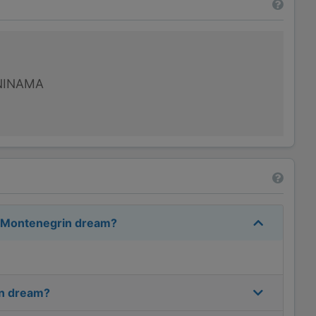
NINAMA
- Montenegrin dream
?
in dream
?