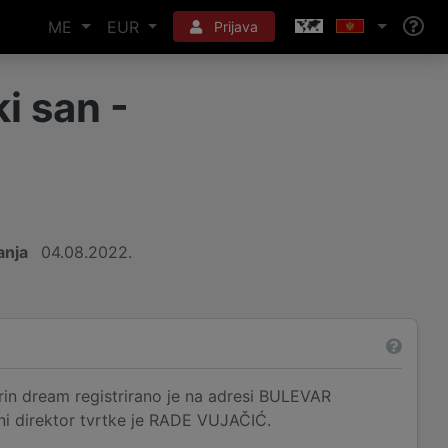
ME
EUR
Prijava
i san -
anja
04.08.2022.
 dream registrirano je na adresi BULEVAR
ni direktor tvrtke je RADE VUJAČIĆ.