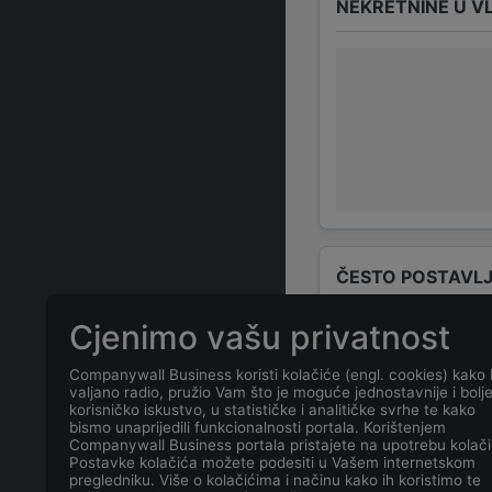
NEKRETNINE U V
ČESTO POSTAVLJ
Cjenimo vašu privatnost
Tko su odgovo
Companywall Business koristi kolačiće (engl. cookies) kako 
valjano radio, pružio Vam što je moguće jednostavnije i bolj
Odgovorne osob
korisničko iskustvo, u statističke i analitičke svrhe te kako
bismo unaprijedili funkcionalnosti portala. Korištenjem
Companywall Business portala pristajete na upotrebu kolači
Koja je adresa
Postavke kolačića možete podesiti u Vašem internetskom
pregledniku. Više o kolačićima i načinu kako ih koristimo te