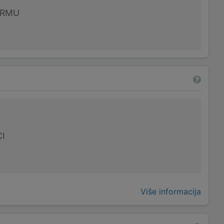
IRMU
I
Više informacija