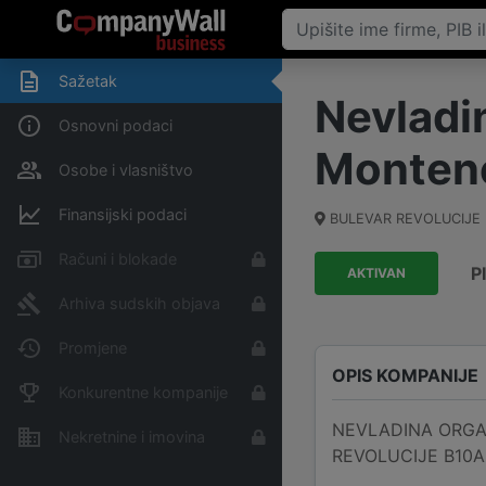
Sažetak
Nevladi
Osnovni podaci
Monten
Osobe i vlasništvo
Finansijski podaci
BULEVAR REVOLUCIJE B
Računi i blokade
P
AKTIVAN
Arhiva sudskih objava
Promjene
OPIS KOMPANIJE
Konkurentne kompanije
NEVLADINA ORGANIZ
Nekretnine i imovina
REVOLUCIJE B10A, 