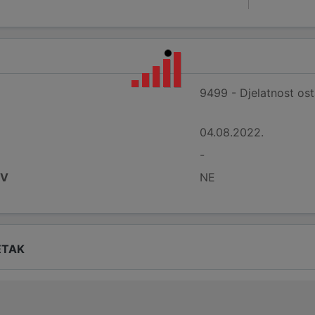
9499 - Djelatnost osta
04.08.2022.
-
DV
NE
ETAK