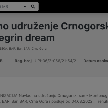
no udruženje Crnogorsk
egrin dream
10A, BAR, Bar
,
BAR
,
Crna Gora
IB
-
Reg. broj
UPI-06/2-056/21-54/2
Datum osniv
ACIJA Nevladino udruženje Crnogorski san - Montenegrin
BAR, Bar, BAR, Crna Gora i posluje od 04.08.2022.. Trenut