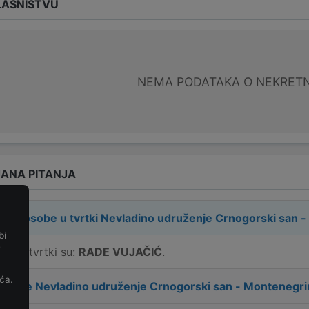
LASNIŠTVU
NEMA PODATAKA O NEKRET
ANA PITANJA
rne osobe u tvrtki
Nevladino udruženje Crnogorski san 
bi
e
e u tvrtki su:
RADE VUJAČIĆ
.
ća.
 tvrtke
Nevladino udruženje Crnogorski san - Montenegr