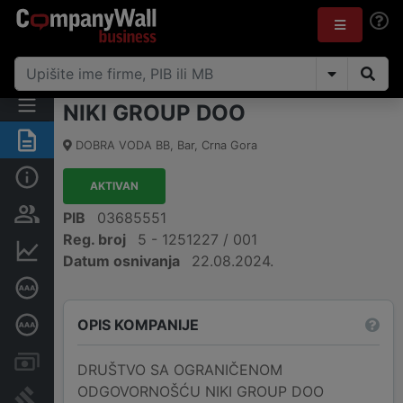
NIKI GROUP DOO
Sažetak
DOBRA VODA BB
,
Bar
,
Crna Gora
Osnovni podaci
AKTIVAN
Osobe i vlasništvo
PIB
03685551
Reg. broj
5 - 1251227 / 001
Finansijski podaci
Datum osnivanja
22.08.2024.
Sertifikat bonitetne izvrsnosti
OPIS KOMPANIJE
Dubinska bonitetna ocjena
Računi i blokade
DRUŠTVO SA OGRANIČENOM
ODGOVORNOŠĆU NIKI GROUP DOO
Arhiva sudskih objava