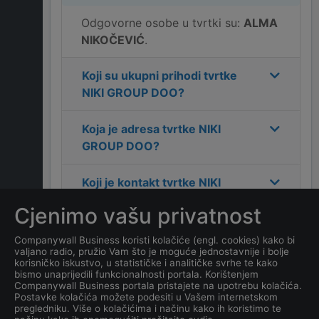
Odgovorne osobe u tvrtki su:
ALMA
NIKOČEVIĆ
.
Koji su ukupni prihodi tvrtke
NIKI GROUP DOO
?
Koja je adresa tvrtke
NIKI
GROUP DOO
?
Koji je kontakt tvrtke
NIKI
GROUP DOO
?
Cjenimo vašu privatnost
Koliko ima zaposlenih
Companywall Business koristi kolačiće (engl. cookies) kako bi
valjano radio, pružio Vam što je moguće jednostavnije i bolje
kompanija
NIKI GROUP
korisničko iskustvo, u statističke i analitičke svrhe te kako
DOO
?
bismo unaprijedili funkcionalnosti portala. Korištenjem
Companywall Business portala pristajete na upotrebu kolačića.
Postavke kolačića možete podesiti u Vašem internetskom
Koji je datum osnivanja
pregledniku. Više o kolačićima i načinu kako ih koristimo te