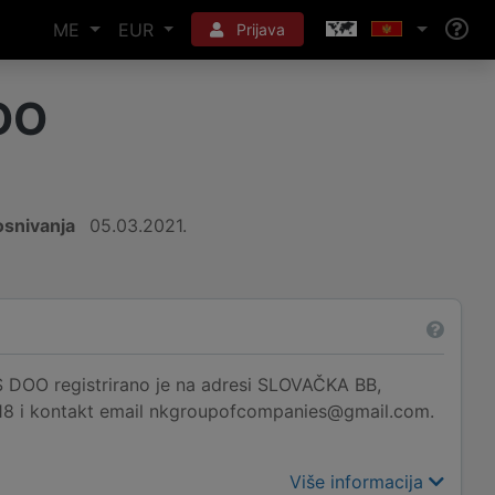
ME
EUR
Prijava
OO
snivanja
05.03.2021.
registrirano je na adresi SLOVAČKA BB,
518 i kontakt email nkgroupofcompanies@gmail.com.
Više informacija