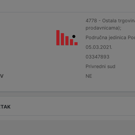
4778 - Ostala trgovi
prodavnicama);
Područna jedinica Po
05.03.2021.
03347893
Privredni sud
DV
NE
ETAK