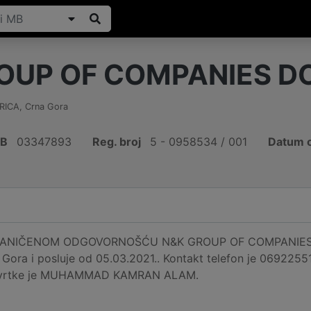
OUP OF COMPANIES D
RICA
,
Crna Gora
IB
03347893
Reg. broj
5 - 0958534 / 001
Datum o
NIČENOM ODGOVORNOŠĆU N&K GROUP OF COMPANIES DOO 
ora i posluje od 05.03.2021.. Kontakt telefon je 069225
r tvrtke je MUHAMMAD KAMRAN ALAM.