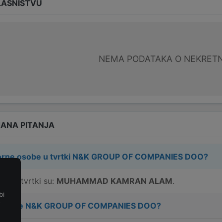
LASNIŠTVU
NEMA PODATAKA O NEKRET
ANA PITANJA
rne osobe u tvrtki
N&K GROUP OF COMPANIES DOO
?
e u tvrtki su:
MUHAMMAD KAMRAN ALAM
.
bi
e
 tvrtke
N&K GROUP OF COMPANIES DOO
?