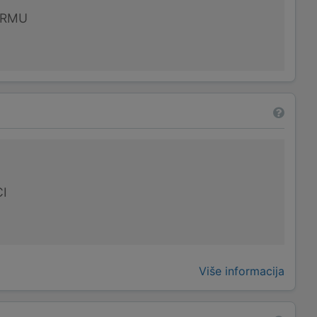
IRMU
I
Više informacija