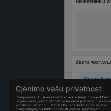
NEKRETNINE U V
ČESTO POSTAVLJ
Tko su odgovo
Cjenimo vašu privatnost
Odgovorne osob
Companywall Business koristi kolačiće (engl. cookies) kako 
valjano radio, pružio Vam što je moguće jednostavnije i bolj
Koja je adresa
korisničko iskustvo, u statističke i analitičke svrhe te kako
bismo unaprijedili funkcionalnosti portala. Korištenjem