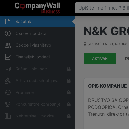
Sažetak
N&K GR
Osnovni podaci
SLOVAČKA BB
,
PODGO
Osobe i vlasništvo
Finansijski podaci
P
AKTIVAN
Računi i blokade
Arhiva sudskih objava
OPIS KOMPANIJE
Promjene
DRUŠTVO SA OGRA
Konkurentne kompanije
PODGORICA, Crna G
Trenutni direkto
Nekretnine i imovina