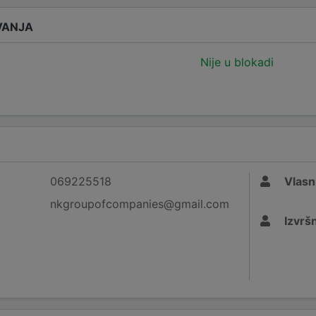
VANJA
Nije u blokadi
069225518
Vlasn
nkgroupofcompanies@gmail.com
Izvršn