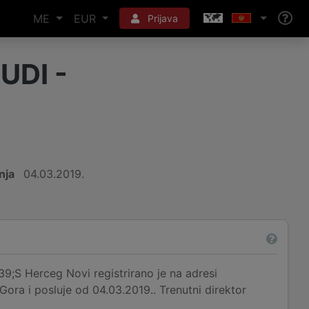
ME
EUR
Prijava
UDI -
nja
04.03.2019.
 Herceg Novi registrirano je na adresi
 i posluje od 04.03.2019.. Trenutni direktor