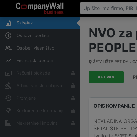
Sažetak
NVO za 
Osnovni podaci
PEOPLE'
Osobe i vlasništvo
Finansijski podaci
ŠETALIŠTE PET DANICA
Računi i blokade
P
AKTIVAN
Arhiva sudskih objava
Promjene
OPIS KOMPANIJE
Konkurentne kompanije
NEVLADINA ORGANI
Nekretnine i imovina
ŠETALIŠTE PET DAN
tvrtke je SVETISL