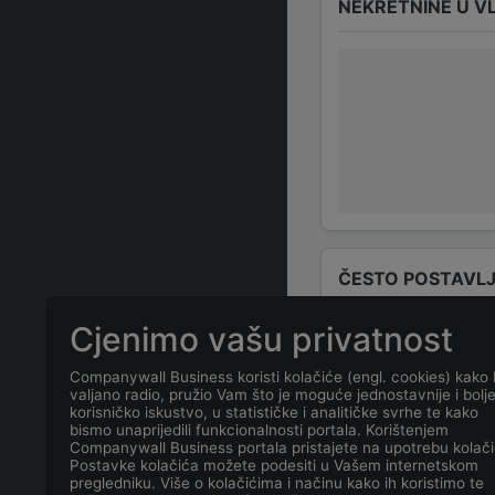
NEKRETNINE U V
ČESTO POSTAVLJ
Cjenimo vašu privatnost
Tko su odgovo
Companywall Business koristi kolačiće (engl. cookies) kako 
valjano radio, pružio Vam što je moguće jednostavnije i bolj
Odgovorne osob
korisničko iskustvo, u statističke i analitičke svrhe te kako
bismo unaprijedili funkcionalnosti portala. Korištenjem
Companywall Business portala pristajete na upotrebu kolači
Koja je adresa
Postavke kolačića možete podesiti u Vašem internetskom
pregledniku. Više o kolačićima i načinu kako ih koristimo te