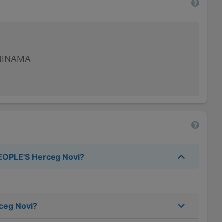
NINAMA
PEOPLE'S Herceg Novi
?
ceg Novi
?