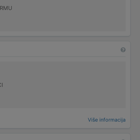
IRMU
I
Više informacija