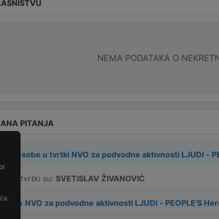
LASNIŠTVU
NEMA PODATAKA O NEKRET
ANA PITANJA
rne osobe u tvrtki
NVO za podvodne aktivnosti LJUDI - 
bi
e
e u tvrtki su:
SVETISLAV ŽIVANOVIĆ
.
ća.
 tvrtke
NVO za podvodne aktivnosti LJUDI - PEOPLE'S Her