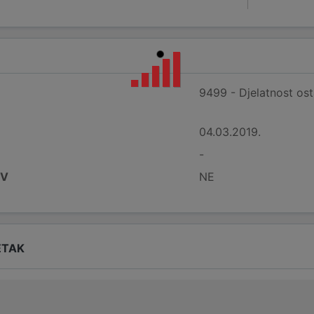
9499 - Djelatnost osta
04.03.2019.
-
DV
NE
ETAK