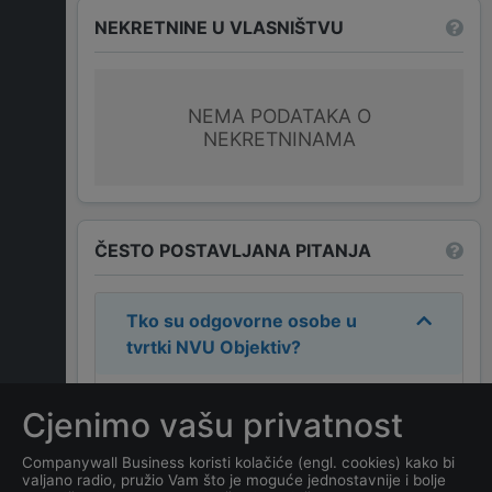
NEKRETNINE U VLASNIŠTVU
NEMA PODATAKA O
NEKRETNINAMA
ČESTO POSTAVLJANA PITANJA
Tko su odgovorne osobe u
tvrtki
NVU Objektiv
?
Odgovorne osobe u tvrtki su:
Cjenimo vašu privatnost
BOJAN PETROVIĆ
.
Companywall Business koristi kolačiće (engl. cookies) kako bi
valjano radio, pružio Vam što je moguće jednostavnije i bolje
Koja je adresa tvrtke
NVU