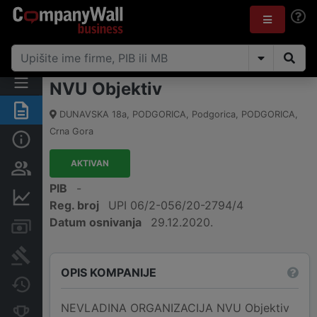
NVU Objektiv
Sažetak
DUNAVSKA 18a, PODGORICA, Podgorica
,
PODGORICA
,
Crna Gora
Osnovni podaci
AKTIVAN
Osobe i vlasništvo
PIB
-
Finansijski podaci
Reg. broj
UPI 06/2-056/20-2794/4
Datum osnivanja
29.12.2020.
Računi i blokade
Arhiva sudskih objava
OPIS KOMPANIJE
Promjene
NEVLADINA ORGANIZACIJA NVU Objektiv
Konkurentne kompanije