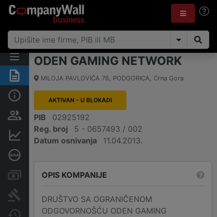
ODEN GAMING NETWORK
Sažetak
MILOJA PAVLOVIĆA 76
,
PODGORICA
,
Crna Gora
Osnovni podaci
AKTIVAN - U BLOKADI
Osobe i vlasništvo
PIB
02925192
Reg. broj
5 - 0657493 / 002
Finansijski podaci
Datum osnivanja
11.04.2013.
Dubinska bonitetna ocjena
OPIS KOMPANIJE
Računi i blokade
Arhiva sudskih objava
DRUŠTVO SA OGRANIČENOM
ODGOVORNOŠĆU ODEN GAMING
Promjene