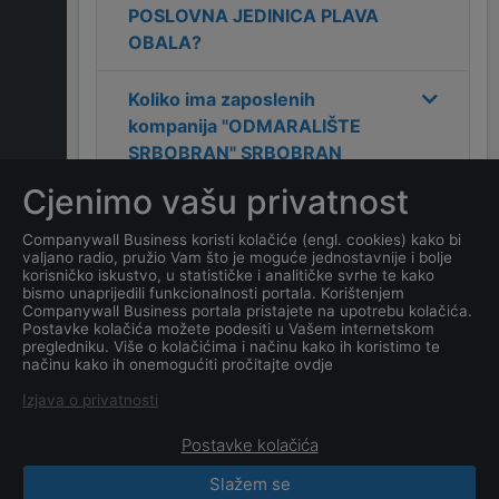
POSLOVNA JEDINICA PLAVA
OBALA
?
Koliko ima zaposlenih
kompanija
"ODMARALIŠTE
SRBOBRAN" SRBOBRAN
DOO- POSLOVNA JEDINICA
Cjenimo vašu privatnost
PLAVA OBALA
?
Companywall Business koristi kolačiće (engl. cookies) kako bi
valjano radio, pružio Vam što je moguće jednostavnije i bolje
Koji je datum osnivanja
korisničko iskustvo, u statističke i analitičke svrhe te kako
tvrtke
"ODMARALIŠTE
bismo unaprijedili funkcionalnosti portala. Korištenjem
Companywall Business portala pristajete na upotrebu kolačića.
SRBOBRAN" SRBOBRAN
Postavke kolačića možete podesiti u Vašem internetskom
DOO- POSLOVNA JEDINICA
pregledniku. Više o kolačićima i načinu kako ih koristimo te
načinu kako ih onemogućiti pročitajte ovdje
PLAVA OBALA
?
Izjava o privatnosti
Postavke kolačića
Slažem se
CompanyWall Business © 2026
|
Kontakt
|
Uslovi