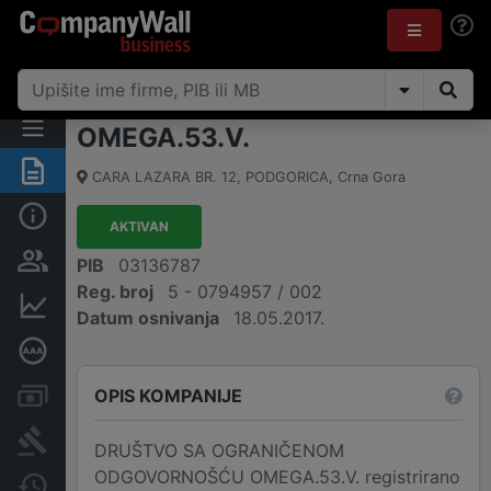
OMEGA.53.V.
Sažetak
CARA LAZARA BR. 12
,
PODGORICA
,
Crna Gora
Osnovni podaci
AKTIVAN
Osobe i vlasništvo
PIB
03136787
Reg. broj
5 - 0794957 / 002
Finansijski podaci
Datum osnivanja
18.05.2017.
Dubinska bonitetna ocjena
OPIS KOMPANIJE
Računi i blokade
Arhiva sudskih objava
DRUŠTVO SA OGRANIČENOM
ODGOVORNOŠĆU OMEGA.53.V. registrirano
Promjene