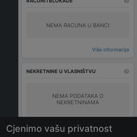
RAČUNI I BLOKADE
NEMA RACUNA U BANCI
Više informacija
NEKRETNINE U VLASNIŠTVU
NEMA PODATAKA O
NEKRETNINAMA
Cjenimo vašu privatnost
ČESTO POSTAVLJANA PITANJA