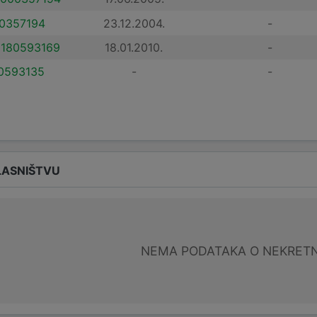
0357194
23.12.2004.
-
180593169
18.01.2010.
-
0593135
-
-
LASNIŠTVU
NEMA PODATAKA O NEKRET