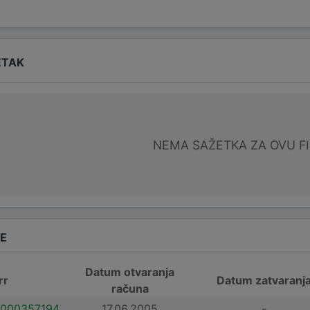
ETAK
NEMA SAŽETKA ZA OVU F
DE
Datum otvaranja
rr
Datum zatvaranj
računa
000357194
17.06.2005.
-