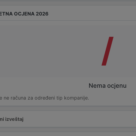
ETNA OCJENA 2026
/
Nema ocjenu
e ne računa za određeni tip kompanije.
i izveštaj