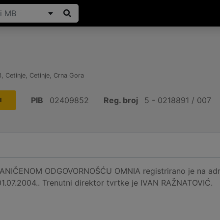
3
,
Cetinje, Cetinje
,
Crna Gora
PIB
02409852
Reg. broj
5 - 0218891 / 007
I
IČENOM ODGOVORNOŠĆU OMNIA registrirano je na adresi 
01.07.2004.. Trenutni direktor tvrtke je IVAN RAŽNATOVIĆ.