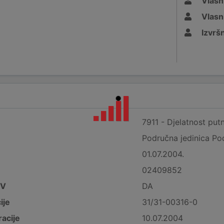
Vlasn
Vlasn
Izvršn
7911 - Djelatnost putn
Područna jedinica Pod
01.07.2004.
02409852
DV
DA
ije
31/31-00316-0
acije
10.07.2004