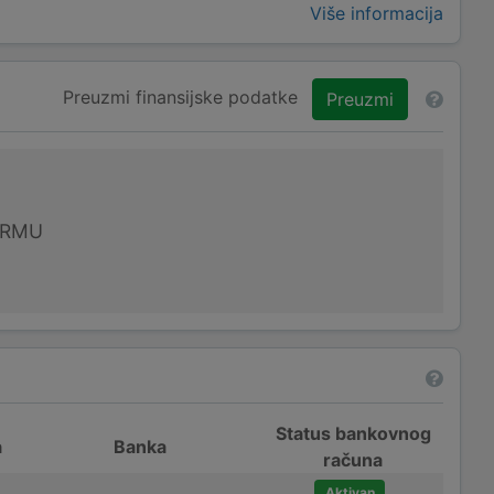
Više informacija
Preuzmi finansijske podatke
Preuzmi
IRMU
Status bankovnog
a
Banka
računa
Aktivan