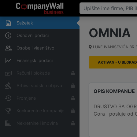
Sažetak
OMNIA
Osnovni podaci
LUKE IVANIŠEVIĆA BR.
Osobe i vlasništvo
Finansijski podaci
AKTIVAN - U BLOKAD
Računi i blokade
Arhiva sudskih objava
OPIS KOMPANIJE
Promjene
DRUŠTVO SA OGRAN
Konkurentne kompanije
Gora i posluje od 
Nekretnine i imovina