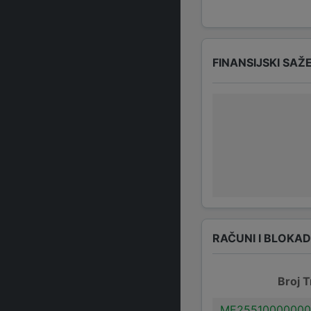
FINANSIJSKI SAŽ
RAČUNI I BLOKA
Broj T
ME25510000000