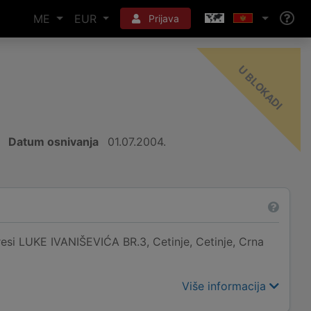
ME
EUR
Prijava
-
I
Datum osnivanja
01.07.2004.
LUKE IVANIŠEVIĆA BR.3, Cetinje, Cetinje, Crna
Više informacija