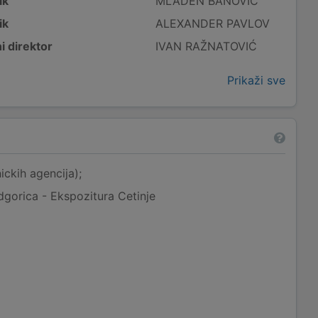
ik
MLADEN BANOVIĆ
ik
ALEXANDER PAVLOV
i direktor
IVAN RAŽNATOVIĆ
Prikaži sve
ickih agencija);
gorica - Ekspozitura Cetinje