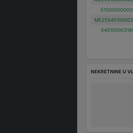
51000000000
ME25540100002
54010000318
NEKRETNINE U V