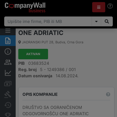
ONE ADRIATIC
Sažetak
JADRANSKI PUT 28
,
Budva
,
Crna Gora
Osnovni podaci
AKTIVAN
Osobe i vlasništvo
PIB
03683524
Reg. broj
5 - 1249386 / 001
Finansijski podaci
Datum osnivanja
14.08.2024.
Računi i blokade
OPIS KOMPANIJE
Arhiva sudskih objava
Promjene
DRUŠTVO SA OGRANIČENOM
ODGOVORNOŠĆU ONE ADRIATIC
Konkurentne kompanije