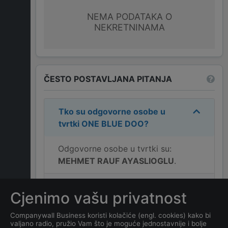
NEMA PODATAKA O
NEKRETNINAMA
ČESTO POSTAVLJANA PITANJA
Tko su odgovorne osobe u
tvrtki
ONE BLUE DOO
?
Odgovorne osobe u tvrtki su:
MEHMET RAUF AYASLIOGLU
.
Koja je adresa tvrtke
ONE
Cjenimo vašu privatnost
BLUE DOO
?
Companywall Business koristi kolačiće (engl. cookies) kako bi
valjano radio, pružio Vam što je moguće jednostavnije i bolje
Koji je kontakt tvrtke
ONE