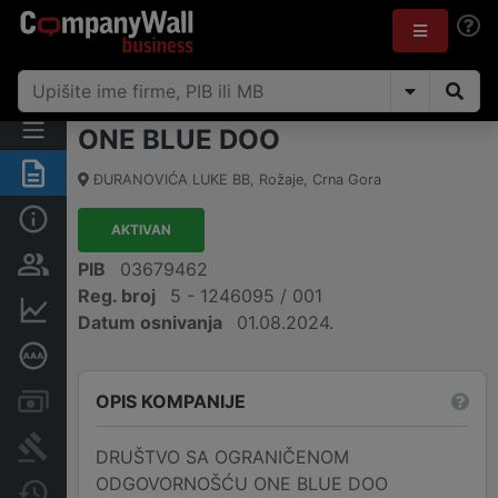
ONE BLUE DOO
Sažetak
ĐURANOVIĆA LUKE BB
,
Rožaje
,
Crna Gora
Osnovni podaci
AKTIVAN
Osobe i vlasništvo
PIB
03679462
Reg. broj
5 - 1246095 / 001
Finansijski podaci
Datum osnivanja
01.08.2024.
Dubinska bonitetna ocjena
OPIS KOMPANIJE
Računi i blokade
Arhiva sudskih objava
DRUŠTVO SA OGRANIČENOM
ODGOVORNOŠĆU ONE BLUE DOO
Promjene