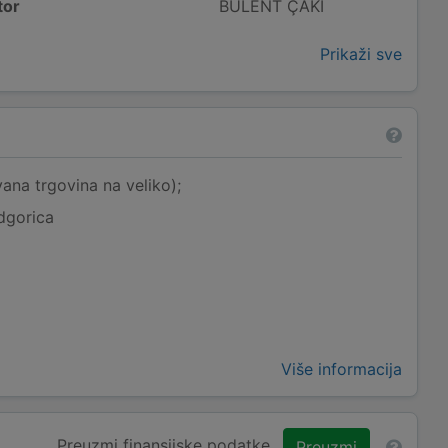
tor
BÜLENT ÇAKI
Prikaži sve
ana trgovina na veliko);
dgorica
Više informacija
Preuzmi finansijske podatke
Preuzmi