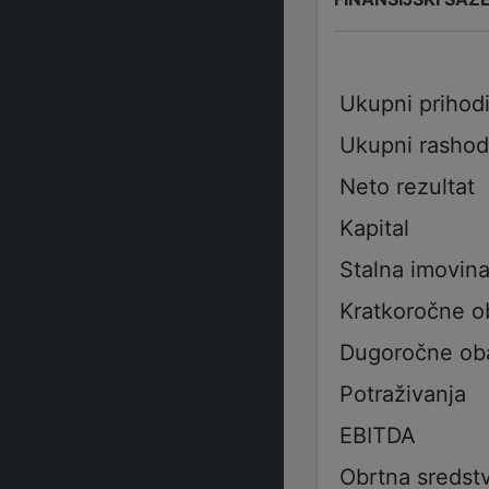
Ukupni prihod
Ukupni rashod
Neto rezultat
Kapital
Stalna imovin
Kratkoročne 
Dugoročne ob
Potraživanja
EBITDA
Obrtna sredst