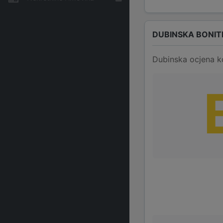
DUBINSKA BONIT
Dubinska ocjena k