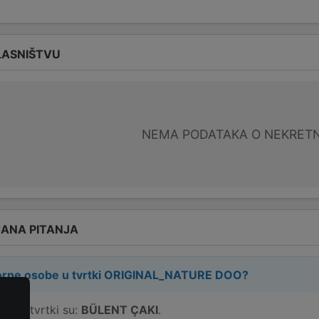
LASNIŠTVU
NEMA PODATAKA O NEKRET
ANA PITANJA
rne osobe u tvrtki
ORIGINAL_NATURE DOO
?
e u tvrtki su:
BÜLENT ÇAKI
.