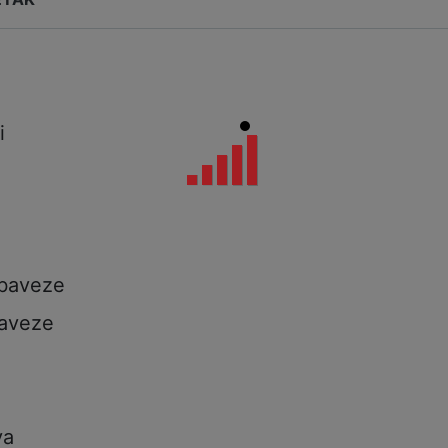
i
i
a
obaveze
aveze
va