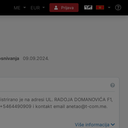
ME
EUR
Prijava
snivanja
09.09.2024.
rano je na adresi UL. RADOJA DOMANOVIĆA F1,
 je +5464490909 i kontakt email anetao@t-com.me.
Više informacija