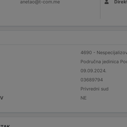
anetao@t-com.me
Direk
4690 - Nespecijalizov
Područna jedinica Po
09.09.2024.
03689794
Privredni sud
DV
NE
ETAK