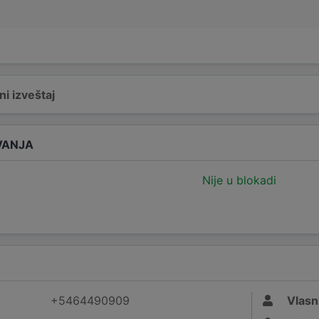
i izveštaj
VANJA
Nije u blokadi
+5464490909
Vlasn