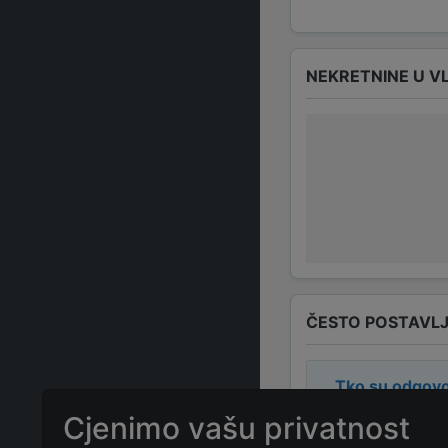
NEKRETNINE U V
ČESTO POSTAVLJ
Tko su odgovo
Cjenimo vašu privatnost
Odgovorne osob