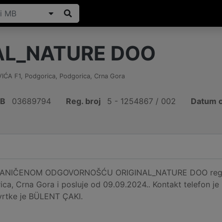
AL_NATURE DOO
IĆA F1
,
Podgorica, Podgorica
,
Crna Gora
IB
03689794
Reg. broj
5 - 1254867 / 002
Datum o
NIČENOM ODGOVORNOŠĆU ORIGINAL_NATURE DOO registri
ica, Crna Gora i posluje od 09.09.2024.. Kontakt telefon
tvrtke je BÜLENT ÇAKI.