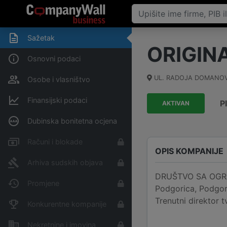
Sažetak
ORIGIN
Osnovni podaci
UL. RADOJA DOMANOV
Osobe i vlasništvo
Finansijski podaci
P
AKTIVAN
Dubinska bonitetna ocjena
Računi i blokade
OPIS KOMPANIJE
Arhiva sudskih objava
DRUŠTVO SA OGRA
Promjene
Podgorica, Podgor
Trenutni direktor 
Konkurentne kompanije
Nekretnine i imovina