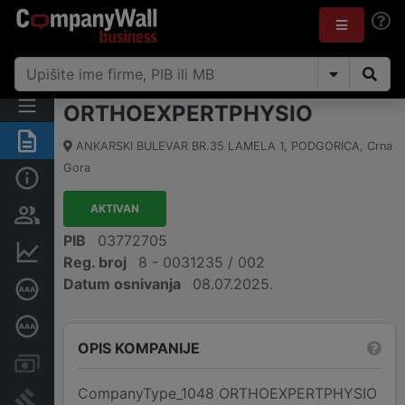
ORTHOEXPERTPHYSIO
Sažetak
ANKARSKI BULEVAR BR.35 LAMELA 1
,
PODGORICA
,
Crna
Gora
Osnovni podaci
AKTIVAN
Osobe i vlasništvo
PIB
03772705
Finansijski podaci
Reg. broj
8 - 0031235 / 002
Datum osnivanja
08.07.2025.
Sertifikat bonitetne izvrsnosti
Dubinska bonitetna ocjena
OPIS KOMPANIJE
Računi i blokade
CompanyType_1048 ORTHOEXPERTPHYSIO
Arhiva sudskih objava