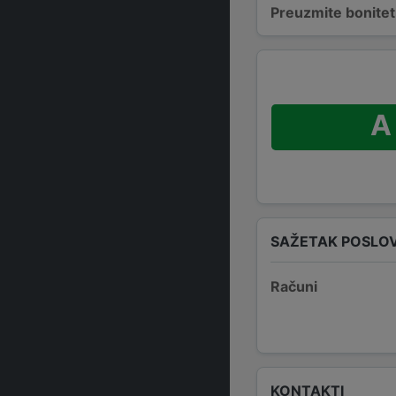
Preuzmite bonitetn
A
SAŽETAK POSLO
Računi
KONTAKTI