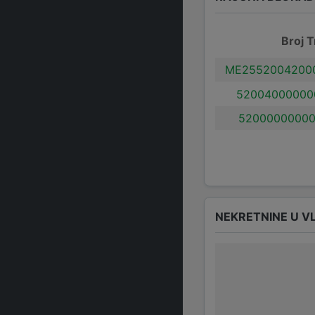
Broj T
ME25520042000
52004000000
52000000000
NEKRETNINE U V