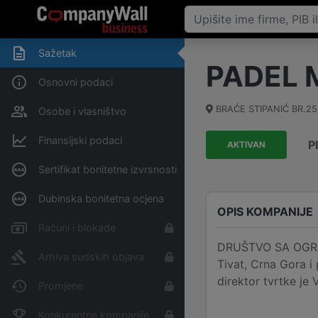
Sažetak
PADEL
Osnovni podaci
BRAĆE STIPANIĆ BR.25
Osobe i vlasništvo
Finansijski podaci
P
AKTIVAN
Sertifikat bonitetne izvrsnosti
Dubinska bonitetna ocjena
OPIS KOMPANIJE
Računi i blokade
DRUŠTVO SA OGRA
Arhiva sudskih objava
Tivat, Crna Gora i
direktor tvrtke j
Promjene
Konkurentne kompanije