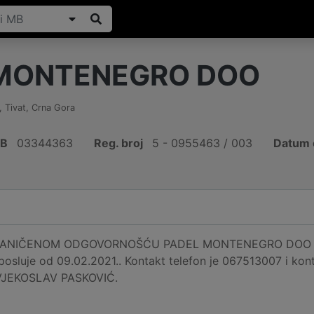
 MONTENEGRO DOO
,
Tivat
,
Crna Gora
IB
03344363
Reg. broj
5 - 0955463 / 003
Datum 
NIČENOM ODGOVORNOŠĆU PADEL MONTENEGRO DOO registr
 posluje od 09.02.2021.. Kontakt telefon je 067513007 i k
e VJEKOSLAV PASKOVIĆ.