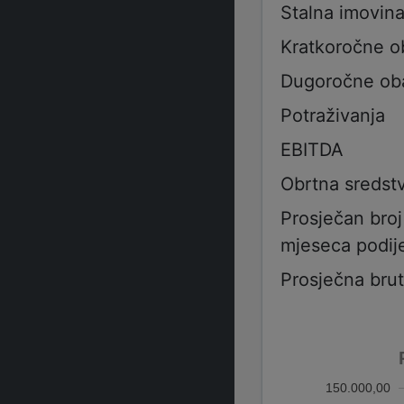
Stalna imovin
Kratkoročne 
Dugoročne ob
Potraživanja
EBITDA
Obrtna sredst
Prosječan bro
mjeseca podije
Prosječna bru
150.000,00