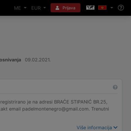
ME
EUR
Prijava
osnivanja
09.02.2021.
irano je na adresi BRAĆE STIPANIĆ BR.25,
ontakt email padelmontenegro@gmail.com. Trenutni
Više informacija