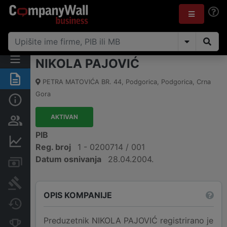
NIKOLA PAJOVIĆ
Sažetak
PETRA MATOVIĆA BR. 44
,
Podgorica, Podgorica
,
Crna
Gora
Osnovni podaci
AKTIVAN
Osobe i vlasništvo
PIB
Finansijski podaci
Reg. broj
1 - 0200714 / 001
Datum osnivanja
28.04.2004.
Računi i blokade
Arhiva sudskih objava
OPIS KOMPANIJE
Promjene
Preduzetnik NIKOLA PAJOVIĆ registrirano je
Konkurentne kompanije