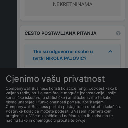
NEKRETNINAMA
ČESTO POSTAVLJANA PITANJA
Tko su odgovorne osobe u
tvrtki
NIKOLA PAJOVIĆ
?
Odgovorne osobe u tvrtki su:
Cjenimo vašu privatnost
NIKOLA PAJOVIĆ
.
Companywall Business koristi kolačiće (engl. cookies) kako bi
valjano radio, pružio Vam što je moguće jednostavnije i bolje
Koja je adresa tvrtke
NIKOLA
korisničko iskustvo, u statističke i analitičke svrhe te kako
PAJOVIĆ
?
bismo unaprijedili funkcionalnosti portala. Korištenjem
Companywall Business portala pristajete na upotrebu kolačića.
Postavke kolačića možete podesiti u Vašem internetskom
Koji je datum osnivanja
pregledniku. Više o kolačićima i načinu kako ih koristimo te
načinu kako ih onemogućiti pročitajte ovdje
tvrtke
NIKOLA PAJOVIĆ
?