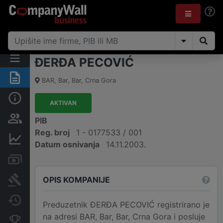
ĐERĐA PECOVIĆ
Sažetak
BAR
,
Bar, Bar
,
Crna Gora
Osnovni podaci
AKTIVAN
Osobe i vlasništvo
PIB
Reg. broj
1 - 0177533 / 001
Finansijski podaci
Datum osnivanja
14.11.2003.
Računi i blokade
OPIS KOMPANIJE
Arhiva sudskih objava
Promjene
Preduzetnik ĐERĐA PECOVIĆ registrirano je
na adresi BAR, Bar, Bar, Crna Gora i posluje
Konkurentne kompanije