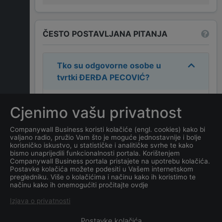
ČESTO POSTAVLJANA PITANJA
Tko su odgovorne osobe u
tvrtki
ĐERĐA PECOVIĆ
?
Odgovorne osobe u tvrtki su:
Cjenimo vašu privatnost
ĐERĐA PECOVIĆ
.
Companywall Business koristi kolačiće (engl. cookies) kako bi
valjano radio, pružio Vam što je moguće jednostavnije i bolje
Koja je adresa tvrtke
ĐERĐA
korisničko iskustvo, u statističke i analitičke svrhe te kako
PECOVIĆ
?
bismo unaprijedili funkcionalnosti portala. Korištenjem
Companywall Business portala pristajete na upotrebu kolačića.
Postavke kolačića možete podesiti u Vašem internetskom
Koji je datum osnivanja
pregledniku. Više o kolačićima i načinu kako ih koristimo te
načinu kako ih onemogućiti pročitajte ovdje
tvrtke
ĐERĐA PECOVIĆ
?
Izjava o privatnosti
Postavke kolačića