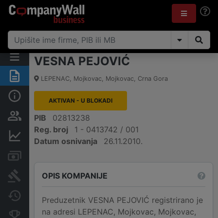
VESNA PEJOVIĆ
Sažetak
LEPENAC
,
Mojkovac, Mojkovac
,
Crna Gora
Osnovni podaci
AKTIVAN - U BLOKADI
Osobe i vlasništvo
PIB
02813238
Reg. broj
1 - 0413742 / 001
Finansijski podaci
Datum osnivanja
26.11.2010.
Računi i blokade
OPIS KOMPANIJE
Arhiva sudskih objava
Promjene
Preduzetnik VESNA PEJOVIĆ registrirano je
na adresi LEPENAC, Mojkovac, Mojkovac,
Konkurentne kompanije