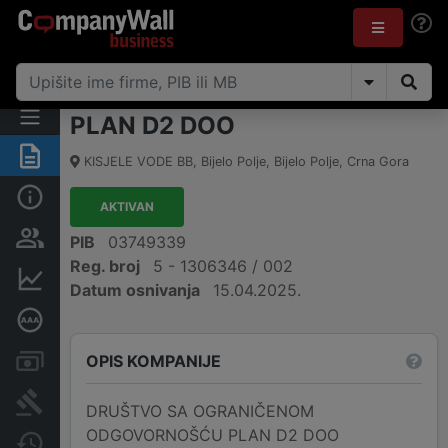
PLAN D2 DOO
Sažetak
KISJELE VODE BB
,
Bijelo Polje, Bijelo Polje
,
Crna Gora
Osnovni podaci
AKTIVAN
Osobe i vlasništvo
PIB
03749339
Reg. broj
5 - 1306346 / 002
Finansijski podaci
Datum osnivanja
15.04.2025.
Dubinska bonitetna ocjena
OPIS KOMPANIJE
Računi i blokade
Arhiva sudskih objava
DRUŠTVO SA OGRANIČENOM
ODGOVORNOŠĆU PLAN D2 DOO
Promjene