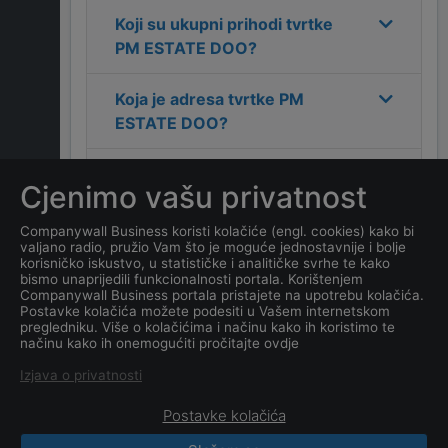
Koji su ukupni prihodi tvrtke
PM ESTATE DOO
?
Koja je adresa tvrtke
PM
ESTATE DOO
?
Koji je kontakt tvrtke
PM
Cjenimo vašu privatnost
ESTATE DOO
?
Companywall Business koristi kolačiće (engl. cookies) kako bi
valjano radio, pružio Vam što je moguće jednostavnije i bolje
Koliko ima zaposlenih
korisničko iskustvo, u statističke i analitičke svrhe te kako
kompanija
PM ESTATE DOO
?
bismo unaprijedili funkcionalnosti portala. Korištenjem
Companywall Business portala pristajete na upotrebu kolačića.
Postavke kolačića možete podesiti u Vašem internetskom
Koji je datum osnivanja
pregledniku. Više o kolačićima i načinu kako ih koristimo te
načinu kako ih onemogućiti pročitajte ovdje
tvrtke
PM ESTATE DOO
?
Izjava o privatnosti
Postavke kolačića