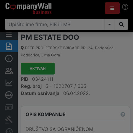
PM ESTATE DOO
Sažetak
PETE PROLETERSKE BRIGADE BR. 34
,
Podgorica,
Podgorica
,
Crna Gora
Osnovni podaci
AKTIVAN
Osobe i vlasništvo
PIB
03424111
Finansijski podaci
Reg. broj
5 - 1022707 / 005
Datum osnivanja
06.04.2022.
Dubinska bonitetna ocjena
Računi i blokade
OPIS KOMPANIJE
Arhiva sudskih objava
DRUŠTVO SA OGRANIČENOM
Promjene