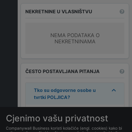
NEKRETNINE U VLASNIŠTVU
NEMA PODATAKA O
NEKRETNINAMA
ČESTO POSTAVLJANA PITANJA
Tko su odgovorne osobe u
tvrtki
POLJICA
?
Odgovorne osobe u tvrtki su:
Cjenimo vašu privatnost
RADOMIR BUTUROVIĆ
.
Companywall Business koristi kolačiće (engl. cookies) kako bi