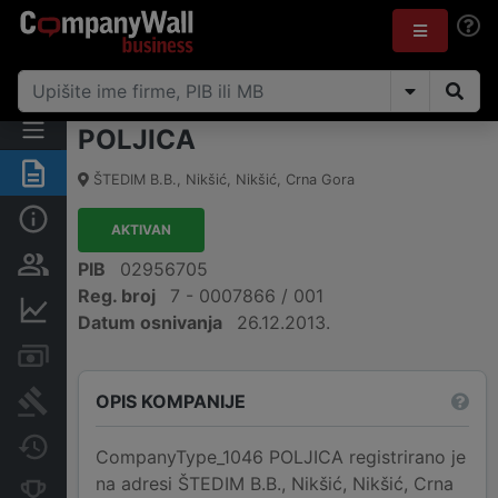
POLJICA
Sažetak
ŠTEDIM B.B.
,
Nikšić, Nikšić
,
Crna Gora
Osnovni podaci
AKTIVAN
Osobe i vlasništvo
PIB
02956705
Reg. broj
7 - 0007866 / 001
Finansijski podaci
Datum osnivanja
26.12.2013.
Računi i blokade
OPIS KOMPANIJE
Arhiva sudskih objava
Promjene
CompanyType_1046 POLJICA registrirano je
na adresi ŠTEDIM B.B., Nikšić, Nikšić, Crna
Konkurentne kompanije