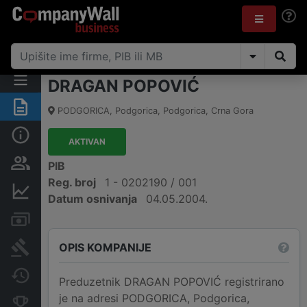
DRAGAN POPOVIĆ
Sažetak
PODGORICA
,
Podgorica, Podgorica
,
Crna Gora
Osnovni podaci
AKTIVAN
Osobe i vlasništvo
PIB
Reg. broj
1 - 0202190 / 001
Finansijski podaci
Datum osnivanja
04.05.2004.
Računi i blokade
OPIS KOMPANIJE
Arhiva sudskih objava
Promjene
Preduzetnik DRAGAN POPOVIĆ registrirano
je na adresi PODGORICA, Podgorica,
Konkurentne kompanije