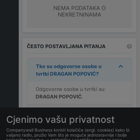
NEMA PODATAKA O
NEKRETNINAMA
ČESTO POSTAVLJANA PITANJA
Tko su odgovorne osobe u
tvrtki
DRAGAN POPOVIĆ
?
Odgovorne osobe u tvrtki su:
DRAGAN POPOVIĆ
.
Koja je adresa tvrtke
Cjenimo vašu privatnost
DRAGAN POPOVIĆ
?
Companywall Business koristi kolačiće (engl. cookies) kako bi
valjano radio, pružio Vam što je moguće jednostavnije i bolje
Koji je kontakt tvrtke