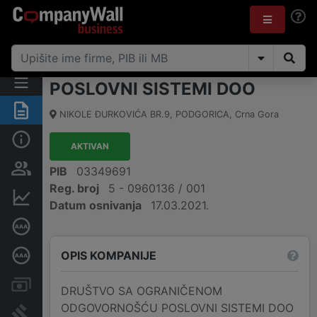
POSLOVNI SISTEMI DOO
Sažetak
NIKOLE ĐURKOVIĆA BR.9
,
PODGORICA
,
Crna Gora
Osnovni podaci
AKTIVAN
Osobe i vlasništvo
PIB
03349691
Reg. broj
5 - 0960136 / 001
Finansijski podaci
Datum osnivanja
17.03.2021.
Sertifikat bonitetne izvrsnosti
OPIS KOMPANIJE
Dubinska bonitetna ocjena
Računi i blokade
DRUŠTVO SA OGRANIČENOM
ODGOVORNOŠĆU POSLOVNI SISTEMI DOO
Arhiva sudskih objava