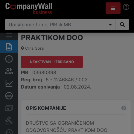
PRAKTIKOM DOO
Sažetak
Crna Gora
Osnovni podaci
NEAKTIVAN - IZBRISANO
Osobe i vlasništvo
PIB
03680398
Reg. broj
5 - 1246846 / 002
Finansijski podaci
Datum osnivanja
02.08.2024.
Dubinska bonitetna ocjena
OPIS KOMPANIJE
Računi i blokade
Arhiva sudskih objava
DRUŠTVO SA OGRANIČENOM
ODGOVORNOŠĆU PRAKTIKOM DOO
Promjene