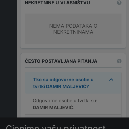
NEKRETNINE U VLASNIŠTVU
NEMA PODATAKA O
NEKRETNINAMA
ČESTO POSTAVLJANA PITANJA
Tko su odgovorne osobe u
tvrtki
DAMIR MALJEVIĆ
?
Odgovorne osobe u tvrtki su:
DAMIR MALJEVIĆ
.
Koja je adresa tvrtke
DAMIR
Cjenimo vašu privatnost
MALJEVIĆ
?