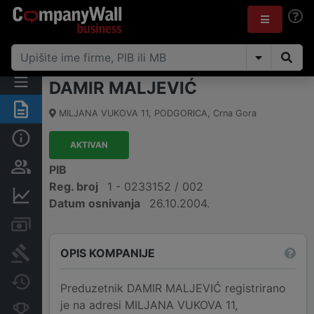
DAMIR MALJEVIĆ
Sažetak
MILJANA VUKOVA 11
,
PODGORICA
,
Crna Gora
Osnovni podaci
AKTIVAN
Osobe i vlasništvo
PIB
Reg. broj
1 - 0233152 / 002
Finansijski podaci
Datum osnivanja
26.10.2004.
Računi i blokade
OPIS KOMPANIJE
Arhiva sudskih objava
Promjene
Preduzetnik DAMIR MALJEVIĆ registrirano
je na adresi MILJANA VUKOVA 11,
Konkurentne kompanije