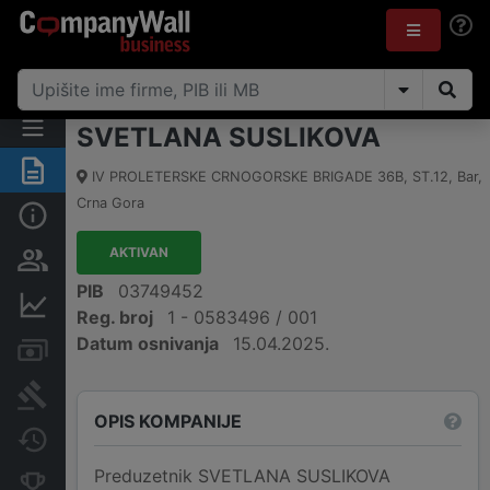
SVETLANA SUSLIKOVA
Sažetak
IV PROLETERSKE CRNOGORSKE BRIGADE 36B, ST.12
,
Bar
,
Crna Gora
Osnovni podaci
AKTIVAN
Osobe i vlasništvo
PIB
03749452
Finansijski podaci
Reg. broj
1 - 0583496 / 001
Datum osnivanja
15.04.2025.
Računi i blokade
Arhiva sudskih objava
OPIS KOMPANIJE
Promjene
Preduzetnik SVETLANA SUSLIKOVA
Konkurentne kompanije