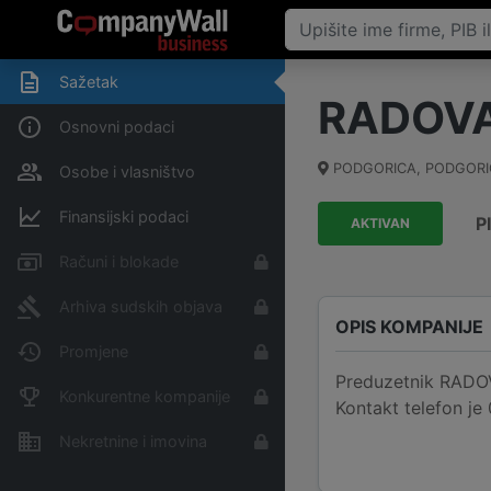
Sažetak
RADOVA
Osnovni podaci
PODGORICA
,
PODGORI
Osobe i vlasništvo
Finansijski podaci
P
AKTIVAN
Računi i blokade
Arhiva sudskih objava
OPIS KOMPANIJE
Promjene
Preduzetnik RADOV
Konkurentne kompanije
Kontakt telefon j
Nekretnine i imovina