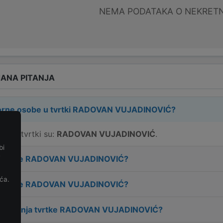
NEMA PODATAKA O NEKRET
ANA PITANJA
rne osobe u tvrtki
RADOVAN VUJADINOVIĆ
?
e u tvrtki su:
RADOVAN VUJADINOVIĆ
.
bi
e
 tvrtke
RADOVAN VUJADINOVIĆ
?
ća.
 tvrtke
RADOVAN VUJADINOVIĆ
?
osnivanja tvrtke
RADOVAN VUJADINOVIĆ
?