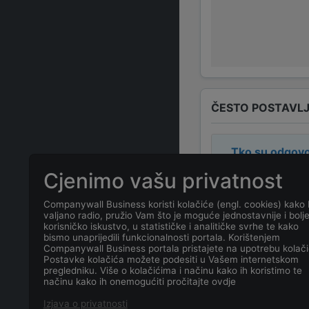
ČESTO POSTAVLJ
Tko su odgovo
Cjenimo vašu privatnost
Odgovorne osob
Companywall Business koristi kolačiće (engl. cookies) kako 
valjano radio, pružio Vam što je moguće jednostavnije i bolj
Koja je adresa
korisničko iskustvo, u statističke i analitičke svrhe te kako
bismo unaprijedili funkcionalnosti portala. Korištenjem
Companywall Business portala pristajete na upotrebu kolači
Koji je kontakt
Postavke kolačića možete podesiti u Vašem internetskom
pregledniku. Više o kolačićima i načinu kako ih koristimo te
načinu kako ih onemogućiti pročitajte ovdje
Koji je datum 
Izjava o privatnosti