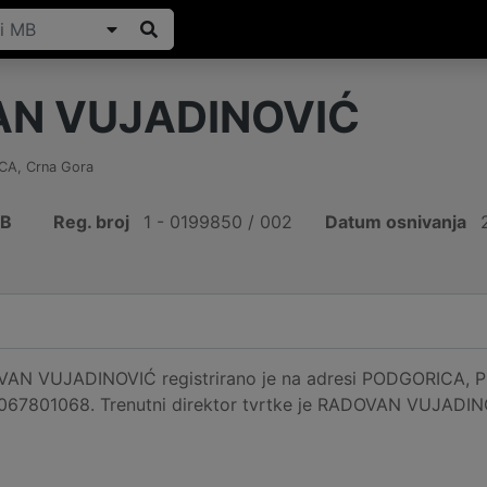
N VUJADINOVIĆ
CA
,
Crna Gora
IB
Reg. broj
1 - 0199850 / 002
Datum osnivanja
AN VUJADINOVIĆ registrirano je na adresi PODGORICA, PO
e 067801068. Trenutni direktor tvrtke je RADOVAN VUJADIN