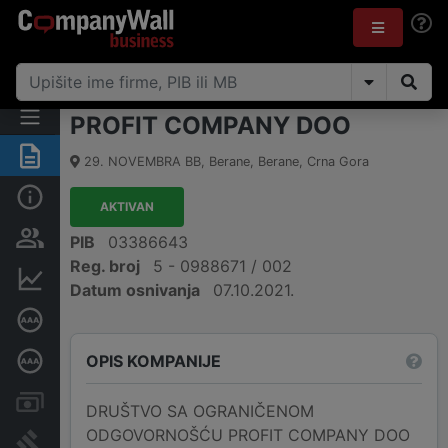
PROFIT COMPANY DOO
Sažetak
29. NOVEMBRA BB
,
Berane, Berane
,
Crna Gora
Osnovni podaci
AKTIVAN
Osobe i vlasništvo
PIB
03386643
Reg. broj
5 - 0988671 / 002
Finansijski podaci
Datum osnivanja
07.10.2021.
Sertifikat bonitetne izvrsnosti
OPIS KOMPANIJE
Dubinska bonitetna ocjena
Računi i blokade
DRUŠTVO SA OGRANIČENOM
ODGOVORNOŠĆU PROFIT COMPANY DOO
Arhiva sudskih objava