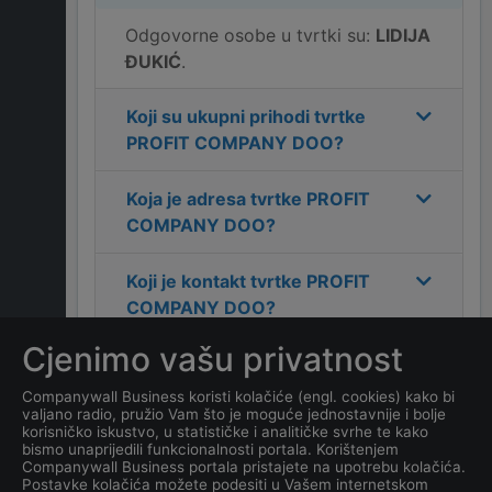
Odgovorne osobe u tvrtki su:
LIDIJA
ĐUKIĆ
.
Koji su ukupni prihodi tvrtke
PROFIT COMPANY DOO
?
Koja je adresa tvrtke
PROFIT
COMPANY DOO
?
Koji je kontakt tvrtke
PROFIT
COMPANY DOO
?
Cjenimo vašu privatnost
Koliko ima zaposlenih
kompanija
PROFIT
Companywall Business koristi kolačiće (engl. cookies) kako bi
valjano radio, pružio Vam što je moguće jednostavnije i bolje
COMPANY DOO
?
korisničko iskustvo, u statističke i analitičke svrhe te kako
bismo unaprijedili funkcionalnosti portala. Korištenjem
Companywall Business portala pristajete na upotrebu kolačića.
Koji je datum osnivanja
Postavke kolačića možete podesiti u Vašem internetskom