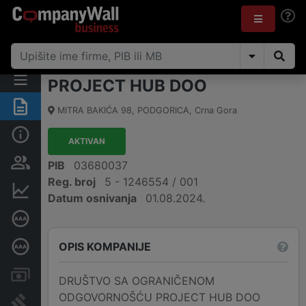
PROJECT HUB DOO
Sažetak
MITRA BAKIĆA 98
,
PODGORICA
,
Crna Gora
Osnovni podaci
AKTIVAN
Osobe i vlasništvo
PIB
03680037
Reg. broj
5 - 1246554 / 001
Finansijski podaci
Datum osnivanja
01.08.2024.
Sertifikat bonitetne izvrsnosti
OPIS KOMPANIJE
Dubinska bonitetna ocjena
Računi i blokade
DRUŠTVO SA OGRANIČENOM
ODGOVORNOŠĆU PROJECT HUB DOO
Arhiva sudskih objava