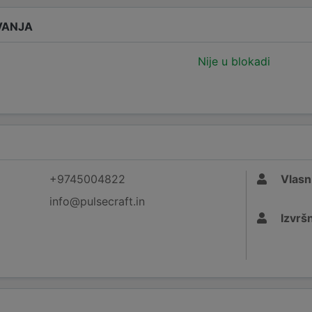
VANJA
Nije u blokadi
+9745004822
Vlasn
info@pulsecraft.in
Izvršn