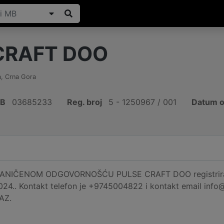
CRAFT DOO
a
,
Crna Gora
IB
03685233
Reg. broj
5 - 1250967 / 001
Datum o
IČENOM ODGOVORNOŠĆU PULSE CRAFT DOO registrirano j
024.. Kontakt telefon je +9745004822 i kontakt email info@pu
AZ.