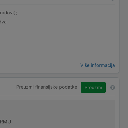
radovi);
dva
Više informacija
Preuzmi finansijske podatke
Preuzmi
IRMU