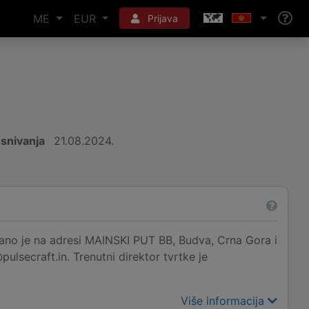
ME
EUR
Prijava
snivanja
21.08.2024.
e na adresi MAINSKI PUT BB, Budva, Crna Gora i
lsecraft.in. Trenutni direktor tvrtke je
Više informacija