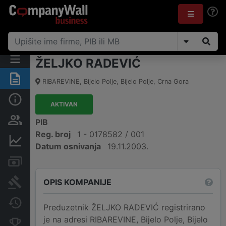
ŽELJKO RADEVIĆ
Sažetak
RIBAREVINE
,
Bijelo Polje, Bijelo Polje
,
Crna Gora
Osnovni podaci
AKTIVAN
Osobe i vlasništvo
PIB
Reg. broj
1 - 0178582 / 001
Finansijski podaci
Datum osnivanja
19.11.2003.
Računi i blokade
OPIS KOMPANIJE
Arhiva sudskih objava
Promjene
Preduzetnik ŽELJKO RADEVIĆ registrirano
je na adresi RIBAREVINE, Bijelo Polje, Bijelo
Konkurentne kompanije