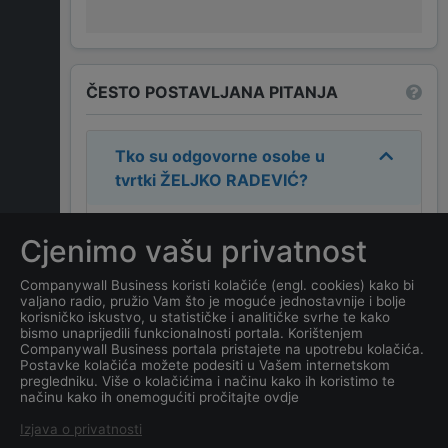
ČESTO POSTAVLJANA PITANJA
Tko su odgovorne osobe u
tvrtki
ŽELJKO RADEVIĆ
?
Odgovorne osobe u tvrtki su:
Cjenimo vašu privatnost
ŽELJKO RADEVIĆ
.
Companywall Business koristi kolačiće (engl. cookies) kako bi
valjano radio, pružio Vam što je moguće jednostavnije i bolje
Koja je adresa tvrtke
ŽELJKO
korisničko iskustvo, u statističke i analitičke svrhe te kako
RADEVIĆ
?
bismo unaprijedili funkcionalnosti portala. Korištenjem
Companywall Business portala pristajete na upotrebu kolačića.
Postavke kolačića možete podesiti u Vašem internetskom
Koji je datum osnivanja
pregledniku. Više o kolačićima i načinu kako ih koristimo te
načinu kako ih onemogućiti pročitajte ovdje
tvrtke
ŽELJKO RADEVIĆ
?
Izjava o privatnosti