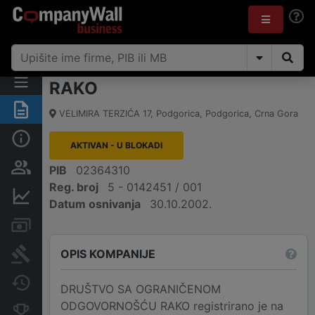
RAKO
Sažetak
VELIMIRA TERZIĆA 17
,
Podgorica, Podgorica
,
Crna Gora
Osnovni podaci
AKTIVAN - U BLOKADI
Osobe i vlasništvo
PIB
02364310
Reg. broj
5 - 0142451 / 001
Finansijski podaci
Datum osnivanja
30.10.2002.
Računi i blokade
OPIS KOMPANIJE
Arhiva sudskih objava
Promjene
DRUŠTVO SA OGRANIČENOM
ODGOVORNOŠĆU RAKO registrirano je na
Konkurentne kompanije