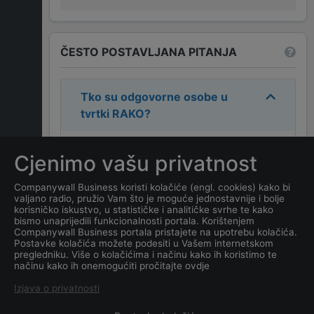
ČESTO POSTAVLJANA PITANJA
Tko su odgovorne osobe u
tvrtki
RAKO
?
Odgovorne osobe u tvrtki su:
Cjenimo vašu privatnost
MIODRAG BULATOVIĆ
,
BRIGITA
SERIANZ RAKIĆ
.
Companywall Business koristi kolačiće (engl. cookies) kako bi
valjano radio, pružio Vam što je moguće jednostavnije i bolje
korisničko iskustvo, u statističke i analitičke svrhe te kako
Koja je adresa tvrtke
RAKO
?
bismo unaprijedili funkcionalnosti portala. Korištenjem
Companywall Business portala pristajete na upotrebu kolačića.
Postavke kolačića možete podesiti u Vašem internetskom
Koji je datum osnivanja
pregledniku. Više o kolačićima i načinu kako ih koristimo te
načinu kako ih onemogućiti pročitajte ovdje
tvrtke
RAKO
?
Izjava o privatnosti