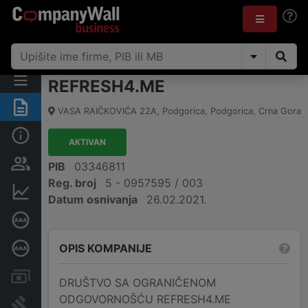
REFRESH4.ME
Sažetak
VASA RAIČKOVIĆA 22A
,
Podgorica, Podgorica
,
Crna Gora
Osnovni podaci
AKTIVAN
Osobe i vlasništvo
PIB
03346811
Reg. broj
5 - 0957595 / 003
Finansijski podaci
Datum osnivanja
26.02.2021.
Sertifikat bonitetne izvrsnosti
OPIS KOMPANIJE
Dubinska bonitetna ocjena
Računi i blokade
DRUŠTVO SA OGRANIČENOM
ODGOVORNOŠĆU REFRESH4.ME
Arhiva sudskih objava