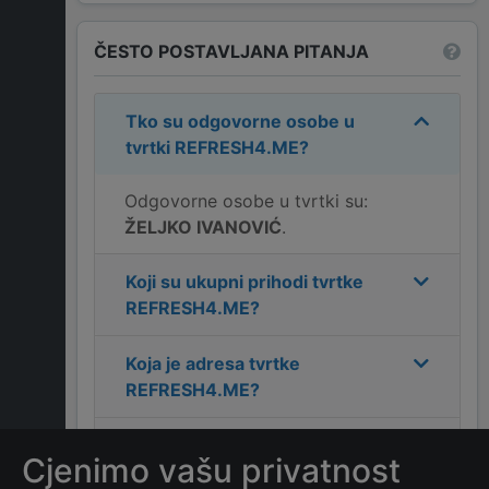
ČESTO POSTAVLJANA PITANJA
Tko su odgovorne osobe u
tvrtki
REFRESH4.ME
?
Odgovorne osobe u tvrtki su:
ŽELJKO IVANOVIĆ
.
Koji su ukupni prihodi tvrtke
REFRESH4.ME
?
Koja je adresa tvrtke
REFRESH4.ME
?
Koji je kontakt tvrtke
Cjenimo vašu privatnost
REFRESH4.ME
?